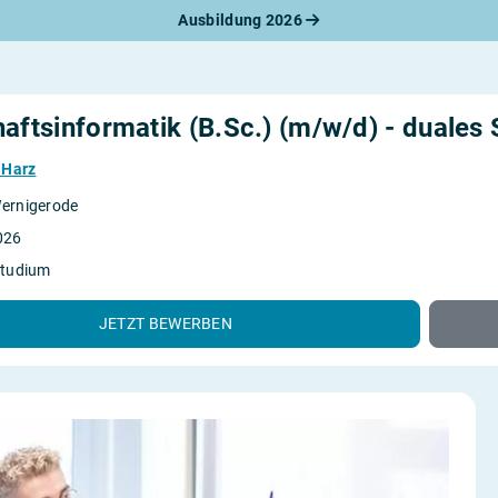
Ausbildung 2026
werbungsratgeber
schreiben
benslauf
rlagen
aftsinformatik (B.Sc.) (m/w/d) - duales
line-Bewerbung
rstellungsgespräch
 Harz
werbungs-Check
ernigerode
026
Studium
JETZT BEWERBEN