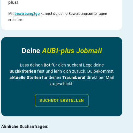
plus!
Mit
bewerbung2go
kannst du deine Bewerbungsunterlagen
erstellen.
Deine
AUBI-plus Jobmail
Lass deinen
Bot
für dich suchen! Lege deine
Suchkriterien
fest und lehn dich zurück. Du bekommst
aktuelle Stellen
für deinen
Traumberuf
direkt per Mail
zugeschickt.
SUCHBOT ERSTELLEN
Ähnliche Suchanfragen: