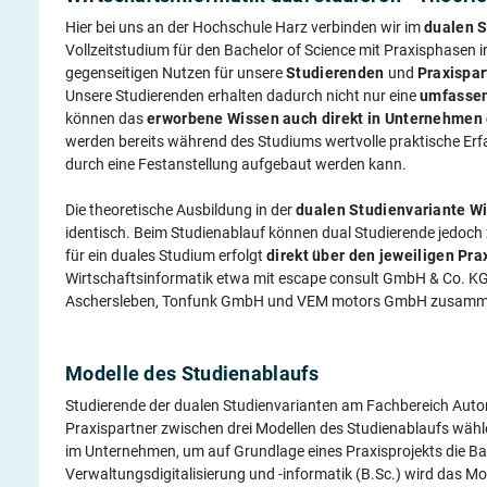
Hier bei uns an der Hochschule Harz verbinden wir im
dualen S
Vollzeitstudium für den Bachelor of Science mit Praxisphasen
gegenseitigen Nutzen für unsere
Studierenden
und
Praxispar
Unsere Studierenden erhalten dadurch nicht nur eine
umfassen
können das
erworbene Wissen auch direkt in Unternehmen
werden bereits während des Studiums wertvolle praktische Erf
durch eine Festanstellung aufgebaut werden kann.
Die theoretische Ausbildung in der
dualen Studienvariante Wi
identisch. Beim Studienablauf können dual Studierende jedoc
für ein duales Studium erfolgt
direkt über den jeweiligen Pra
Wirtschaftsinformatik etwa mit escape consult GmbH & Co. K
Aschersleben, Tonfunk GmbH und VEM motors GmbH zusamm
Modelle des Studienablaufs
Studierende der dualen Studienvarianten am Fachbereich Auto
Praxispartner zwischen drei Modellen des Studienablaufs wähle
im Unternehmen, um auf Grundlage eines Praxisprojekts die Ba
Verwaltungsdigitalisierung und -informatik (B.Sc.) wird das Mo