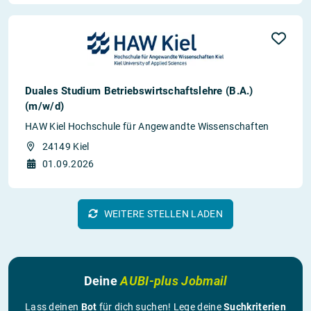
Duales Studium Betriebswirtschaftslehre (B.A.)
(m/w/d)
HAW Kiel Hochschule für Angewandte Wissenschaften
24149 Kiel
01.09.2026
WEITERE STELLEN LADEN
Deine
AUBI-plus Jobmail
Lass deinen
Bot
für dich suchen! Lege deine
Suchkriterien