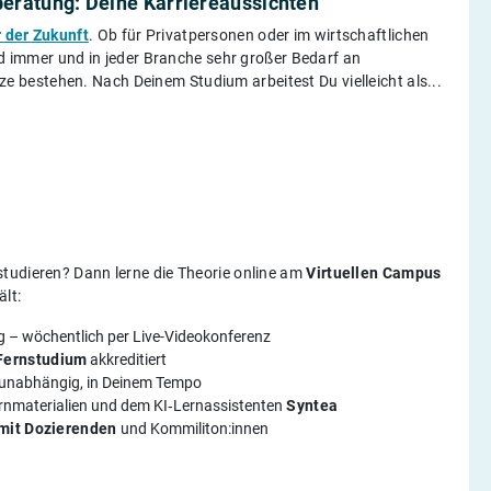
beratung: Deine Karriereaussichten
r der Zukunft
. Ob für Privatpersonen oder im wirtschaftlichen
rd immer und in jeder Branche sehr großer Bedarf an
bestehen. Nach Deinem Studium arbeitest Du vielleicht als...
tudieren? Dann lerne die Theorie online am
Virtuellen Campus
ält:
g – wöchentlich per Live-Videokonferenz
Fernstudium
akkreditiert
rtsunabhängig, in Deinem Tempo
ernmaterialien und dem KI‑Lernassistenten
Syntea
mit Dozierenden
und Kommiliton:innen