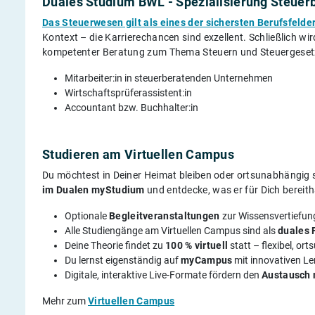
Duales Studium BWL - Spezialisierung Steuer
Das Steuerwesen gilt als eines der sichersten Berufsfelde
Kontext – die Karrierechancen sind exzellent. Schließlich wi
kompetenter Beratung zum Thema Steuern und Steuergesetze 
Mitarbeiter:in in steuerberatenden Unternehmen
Wirtschaftsprüferassistent:in
Accountant bzw. Buchhalter:in
Studieren am Virtuellen Campus
Du möchtest in Deiner Heimat bleiben oder ortsunabhängig s
im Dualen myStudium
und entdecke, was er für Dich bereith
Optionale
Begleitveranstaltungen
zur Wissensvertiefun
Alle Studiengänge am Virtuellen Campus sind als
duales 
Deine Theorie findet zu
100 % virtuell
statt – flexibel, o
Du lernst eigenständig auf
myCampus
mit innovativen L
Digitale, interaktive Live-Formate fördern den
Austausch 
Mehr zum
Virtuellen Campus