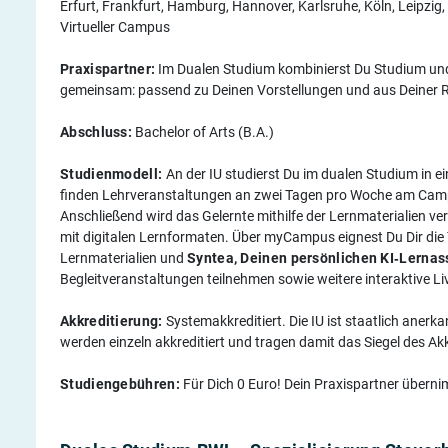
Erfurt, Frankfurt, Hamburg, Hannover, Karlsruhe, Köln, Leipzi
Virtueller Campus
Praxispartner:
Im Dualen Studium kombinierst Du Studium und
gemeinsam: passend zu Deinen Vorstellungen und aus Deiner 
Abschluss:
Bachelor of Arts (B.A.)
Studienmodell:
An der IU studierst Du im dualen Studium in 
finden Lehrveranstaltungen an zwei Tagen pro Woche am Campus
Anschließend wird das Gelernte mithilfe der Lernmaterialien ver
mit digitalen Lernformaten. Über myCampus eignest Du Dir die 
Lernmaterialien und
Syntea, Deinen persönlichen KI‑Lernas
Begleitveranstaltungen teilnehmen sowie weitere interaktive L
Akkreditierung:
Systemakkreditiert. Die IU ist staatlich aner
werden einzeln akkreditiert und tragen damit das Siegel des Ak
Studiengebühren:
Für Dich 0 Euro! Dein Praxispartner überni