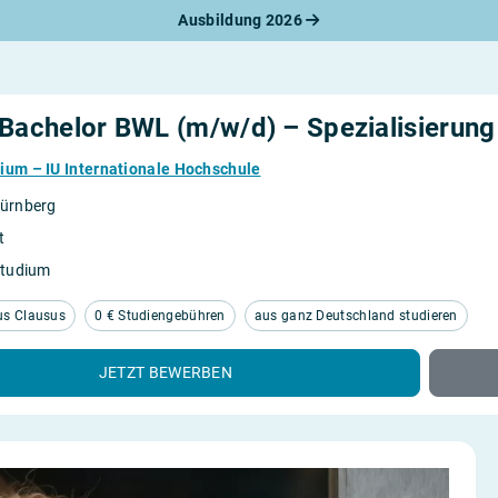
Ausbildung 2026
werbungsratgeber
schreiben
benslauf
rlagen
 Bachelor BWL (m/w/d) – Spezialisierung
line-Bewerbung
rstellungsgespräch
ium – IU Internationale Hochschule
werbungs-Check
ürnberg
t
Studium
us Clausus
0 € Studiengebühren
aus ganz Deutschland studieren
JETZT BEWERBEN