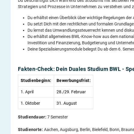
Du beschäftigst Dich während des Studiums mit aktuellen H
Strategien und Prozesse in Unternehmen zu verstehen und z
Du erhältst einen Überblick über wichtige Regelungen de
Du setzt Dich mit den rechtlichen und formalen Grundlage
Du lernst das Umwandlungssteuerrecht kennen und diskut
Du erhältst allgemeines BWL-Know-how aus dem nationale
Investition und Finanzierung, Budgetierung und Untern
Deine Spezialisierungsmodule belegst Du ab dem 6. Semes
Fakten-Check: Dein Duales Studium BWL - Spe
Studienbeginn:
Bewerbungsfrist:
1. April
28./29. Februar
1. Oktober
31. August
Studiendauer:
7 Semester
Studienorte:
Aachen, Augsburg, Berlin, Bielefeld, Bonn, Brau