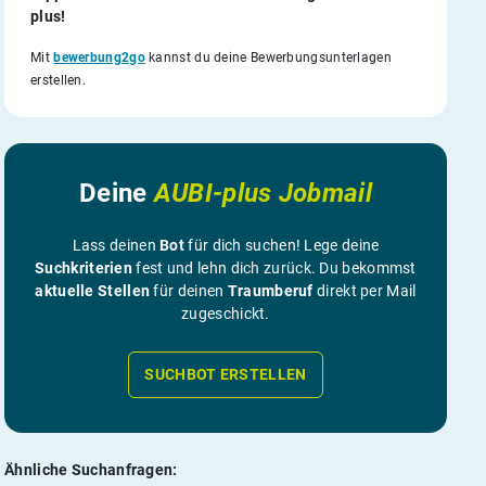
plus!
Mit
bewerbung2go
kannst du deine Bewerbungsunterlagen
erstellen.
Deine
AUBI-plus Jobmail
Lass deinen
Bot
für dich suchen! Lege deine
Suchkriterien
fest und lehn dich zurück. Du bekommst
aktuelle Stellen
für deinen
Traumberuf
direkt per Mail
zugeschickt.
SUCHBOT ERSTELLEN
Ähnliche Suchanfragen: