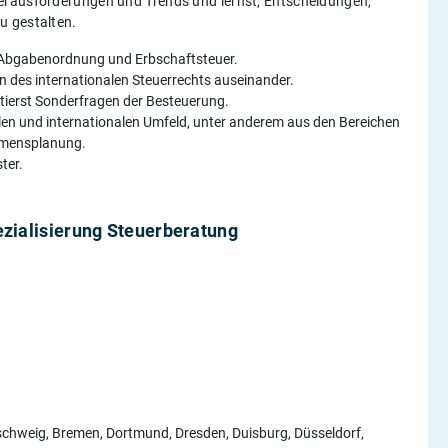
erausforderungen und Trends und lernst, Entscheidungen,
u gestalten.
r Abgabenordnung und Erbschaftsteuer.
n des internationalen Steuerrechts auseinander.
ierst Sonderfragen der Besteuerung.
n und internationalen Umfeld, unter anderem aus den Bereichen
ehmensplanung.
ter.
zialisierung Steuerberatung
nschweig, Bremen, Dortmund, Dresden, Duisburg, Düsseldorf,