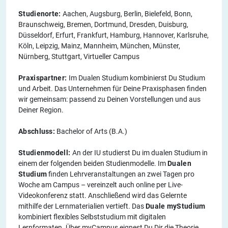
Studienorte:
Aachen, Augsburg, Berlin, Bielefeld, Bonn,
Braunschweig, Bremen, Dortmund, Dresden, Duisburg,
Düsseldorf, Erfurt, Frankfurt, Hamburg, Hannover, Karlsruhe,
Köln, Leipzig, Mainz, Mannheim, München, Münster,
Nürnberg, Stuttgart, Virtueller Campus
Praxispartner:
Im Dualen Studium kombinierst Du Studium
und Arbeit. Das Unternehmen für Deine Praxisphasen finden
wir gemeinsam: passend zu Deinen Vorstellungen und aus
Deiner Region.
Abschluss:
Bachelor of Arts (B.A.)
Studienmodell:
An der IU studierst Du im dualen Studium in
einem der folgenden beiden Studienmodelle. Im
Dualen
Studium
finden Lehrveranstaltungen an zwei Tagen pro
Woche am Campus – vereinzelt auch online per Live-
Videokonferenz statt. Anschließend wird das Gelernte
mithilfe der Lernmaterialien vertieft. Das
Duale myStudium
kombiniert flexibles Selbststudium mit digitalen
Lernformaten. Über myCampus eignest Du Dir die Theorie