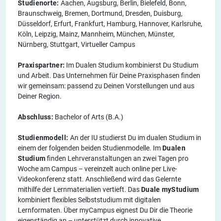
Studienorte:
Aachen, Augsburg, Berlin, Bielefeld, Bonn,
Braunschweig, Bremen, Dortmund, Dresden, Duisburg,
Düsseldorf, Erfurt, Frankfurt, Hamburg, Hannover, Karlsruhe,
Köln, Leipzig, Mainz, Mannheim, München, Münster,
Nürnberg, Stuttgart, Virtueller Campus
Praxispartner:
Im Dualen Studium kombinierst Du Studium
und Arbeit. Das Unternehmen für Deine Praxisphasen finden
wir gemeinsam: passend zu Deinen Vorstellungen und aus
Deiner Region.
Abschluss:
Bachelor of Arts (B.A.)
Studienmodell:
An der IU studierst Du im dualen Studium in
einem der folgenden beiden Studienmodelle. Im
Dualen
Studium
finden Lehrveranstaltungen an zwei Tagen pro
Woche am Campus – vereinzelt auch online per Live-
Videokonferenz statt. Anschließend wird das Gelernte
mithilfe der Lernmaterialien vertieft. Das
Duale myStudium
kombiniert flexibles Selbststudium mit digitalen
Lernformaten. Über myCampus eignest Du Dir die Theorie
eigenständig an – unterstützt durch innovative