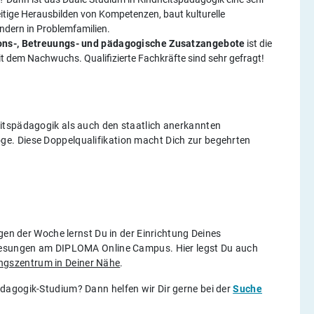
itige Herausbilden von Kompetenzen, baut kulturelle
ndern in Problemfamilien.
ions-, Betreuungs- und pädagogische Zusatzangebote
ist die
it dem Nachwuchs. Qualifizierte Fachkräfte sind sehr gefragt!
itspädagogik als auch den staatlich anerkannten
e. Diese Doppelqualifikation macht Dich zur begehrten
gen der Woche lernst Du in der Einrichtung Deines
rlesungen am DIPLOMA Online Campus. Hier legst Du auch
gszentrum in Deiner Nähe
.
dagogik-Studium? Dann helfen wir Dir gerne bei der
Suche