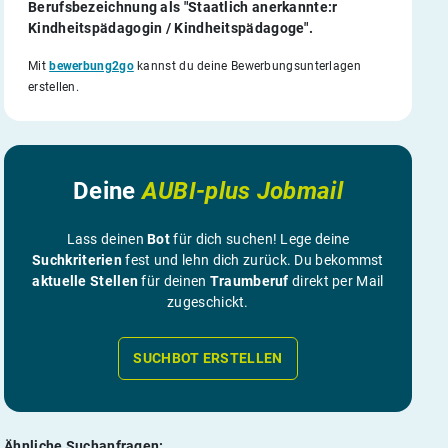
Berufsbezeichnung als "Staatlich anerkannte:r
Kindheitspädagogin / Kindheitspädagoge".
Mit
bewerbung2go
kannst du deine Bewerbungsunterlagen
erstellen.
Deine
AUBI-plus Jobmail
Lass deinen
Bot
für dich suchen! Lege deine
Suchkriterien
fest und lehn dich zurück. Du bekommst
aktuelle Stellen
für deinen
Traumberuf
direkt per Mail
zugeschickt.
SUCHBOT ERSTELLEN
Ähnliche Suchanfragen: