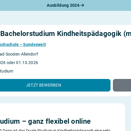
Ausbildung 2026
werbungsratgeber
schreiben
benslauf
rlagen
 Bachelorstudium Kindheitspädagogik (
line-Bewerbung
rstellungsgespräch
chschule – bundesweit
werbungs-Check
ad Sooden-Allendorf
026 oder 01.10.2026
Studium
JETZT BEWERBEN
udium – ganz flexibel online
n? Dann ist das Duale Studium in Kindheitspädagogik eine sehr