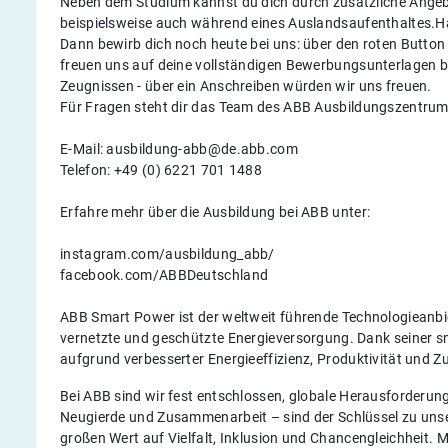
Neben dem Studium kannst du dich durch zusätzliche Angebot
beispielsweise auch während eines Auslandsaufenthaltes.H
Dann bewirb dich noch heute bei uns: über den roten Butto
freuen uns auf deine vollständigen Bewerbungsunterlagen b
Zeugnissen - über ein Anschreiben würden wir uns freuen.
Für Fragen steht dir das Team des ABB Ausbildungszentrums
E-Mail: ausbildung-abb@de.abb.com
Telefon: +49 (0) 6221 701 1488
Erfahre mehr über die Ausbildung bei ABB unter:
instagram.com/ausbildung_abb/
facebook.com/ABBDeutschland
ABB Smart Power ist der weltweit führende Technologieanbiet
vernetzte und geschützte Energieversorgung. Dank seiner 
aufgrund verbesserter Energieeffizienz, Produktivität und Z
Bei ABB sind wir fest entschlossen, globale Herausforderu
Neugierde und Zusammenarbeit – sind der Schlüssel zu unse
großen Wert auf Vielfalt, Inklusion und Chancengleichheit. M