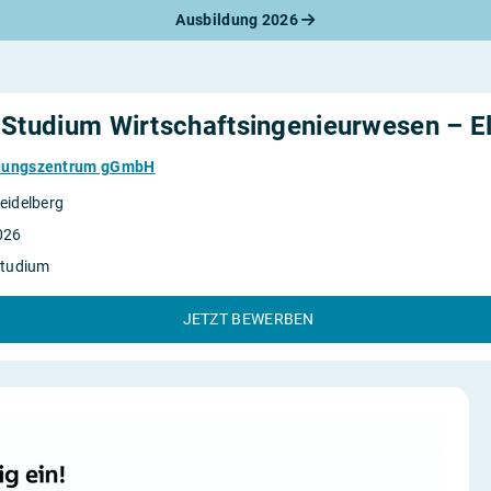
Ausbildung 2026
werbungsratgeber
schreiben
benslauf
rlagen
 Studium Wirtschaftsingenieurwesen – El
line-Bewerbung
rstellungsgespräch
dungszentrum gGmbH
werbungs-Check
eidelberg
026
Studium
JETZT BEWERBEN