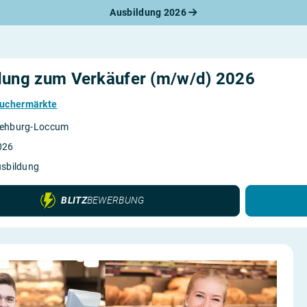
Ausbildung 2026
werbungsratgeber
schreiben
benslauf
rlagen
dung zum Verkäufer (m/w/d) 2026
line-Bewerbung
rstellungsgespräch
uchermärkte
werbungs-Check
ehburg-Loccum
026
usbildung
BLITZ
BEWERBUNG