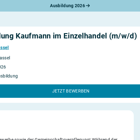
Ausbildung 2026
werbungsratgeber
schreiben
benslauf
rlagen
dung Kaufmann im Einzelhandel (m/w/d)
line-Bewerbung
rstellungsgespräch
ssel
werbungs-Check
assel
026
usbildung
JETZT BEWERBEN
gewerbe sowie der Gemeinschaftsverpflegung! Während der