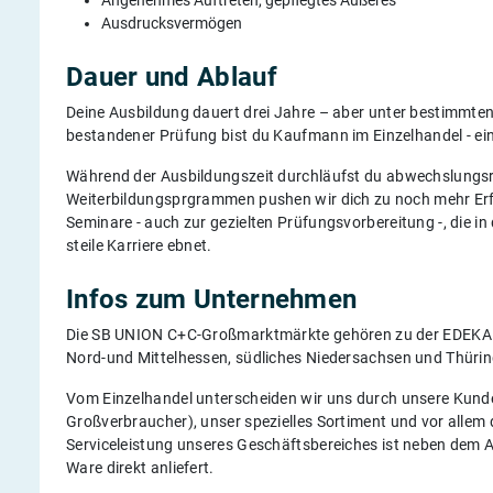
Angenehmes Auftreten, gepflegtes Äußeres
Ausdrucksvermögen
Dauer und Ablauf
Deine Ausbildung dauert drei Jahre – aber unter bestimmte
bestandener Prüfung bist du Kaufmann im Einzelhandel - ein
Während der Ausbildungszeit durchläufst du abwechslungsre
Weiterbildungsprgrammen pushen wir dich zu noch mehr Erfol
Seminare - auch zur gezielten Prüfungsvorbereitung -, die in
steile Karriere ebnet.
Infos zum Unternehmen
Die SB UNION C+C-Großmarktmärkte gehören zu der EDEKA 
Nord-und Mittelhessen, südliches Niedersachsen und Thüri
Vom Einzelhandel unterscheiden wir uns durch unsere Kunde
Großverbraucher), unser spezielles Sortiment und vor allem
Serviceleistung unseres Geschäftsbereiches ist neben dem A
Ware direkt anliefert.