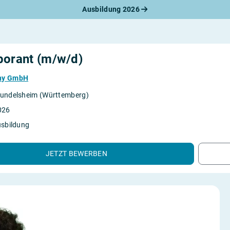
Ausbildung 2026
werbungsratgeber
schreiben
benslauf
rlagen
borant (m/w/d)
line-Bewerbung
rstellungsgespräch
ny GmbH
werbungs-Check
undelsheim (Württemberg)
026
usbildung
JETZT BEWERBEN