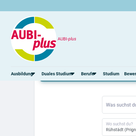
AUBI-
plus
Ausbildung
Rühstädt
Ausbildung Rühstädt 2
Ausbildung
Duales Studium
Berufe
Studium
Bewe
Rund um die Ausbildung
Rund um das duale Studium
Rund um Berufe
Bew
Was suchst d
Ausbildungsplätze 2026
Duale Studienplätze 2026
Gut bezahlte Berufe
Ansc
Alle Städte
Duale Studiengänge von A-Z
Kaufmännische Berufe
Lebe
Alle Bundesländer
Alle Orte von A-Z
Berufe nach Themen
Vorl
Wo suchst du?
Gehalt
Alle Berufe
Onli
Ausbildungsbeginn
Schülerpraktikum
Vors