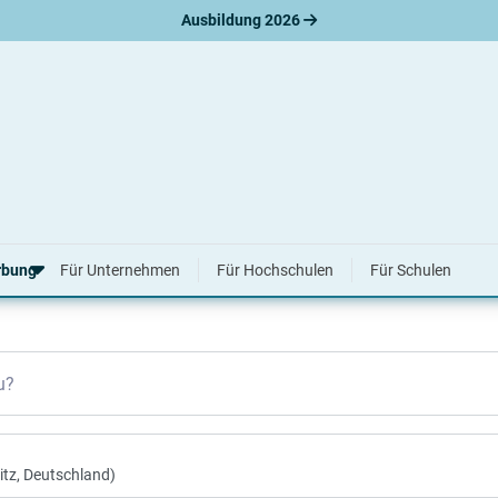
Ausbildung 2026
026 & 2027
rbung
Für Unternehmen
Für Hochschulen
Für Schulen
erbungsratgeber
u?
hreiben
nslauf
agen
ne-Bewerbung
tellungsgespräch