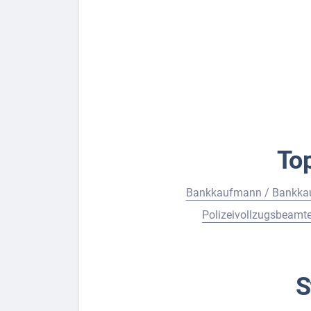
To
Bankkaufmann / Bankkau
Polizeivollzugsbeamte
S