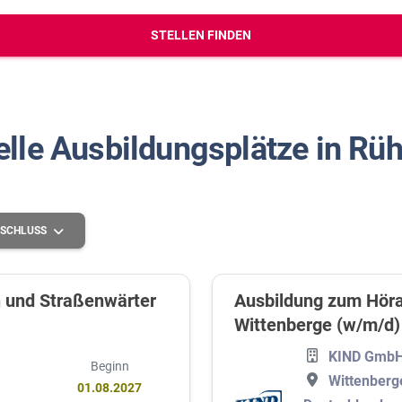
erbungs-Check
STELLEN FINDEN
elle Ausbildungsplätze in Rüh
SCHLUSS
n und Straßenwärter
Ausbildung zum Höra
Wittenberge (w/m/d)
Mittlere Schulbildung
KIND GmbH
Höhere Schulbildung
Beginn
Wittenberg
01.08.2027
Grundlegende Schulbildung