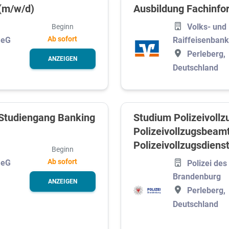
(m/w/d)
Ausbildung Fachinfo
Volks- und
Beginn
Ab sofort
 eG
Raiffeisenbank
Perleberg,
ANZEIGEN
Deutschland
-Studiengang Banking
Studium Polizeivoll
Polizeivollzugsbeam
Polizeivollzugsdiens
Beginn
Ab sofort
 eG
Polizei de
Brandenburg
ANZEIGEN
Perleberg,
Deutschland