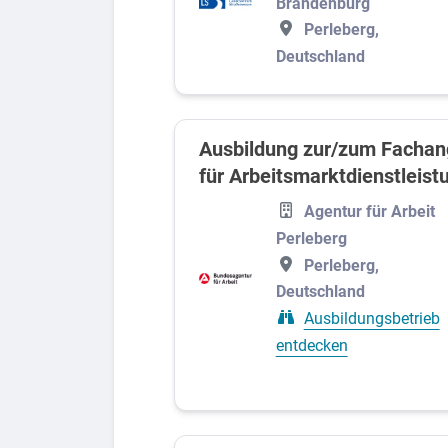
Brandenburg
Systemrelevant
Perleberg,
Deutschland
Bauwesen und Immobilien
Gesundheit, Pflege und Medizin
Handel
Ausbildung zur/zum Fachan
Handwerk und Produktion
für Arbeitsmarktdienstleist
IT und EDV
Agentur für Arbeit
Perleberg
Logistik und Verkehr
Perleberg,
Technik
Deutschland
Ausbildungsbetrieb
entdecken