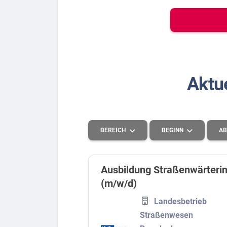
Bew
Berufs-Check starten
Aktu
Lass dich finden
BEREICH
BEGINN
AB
Ausbildung Straßenwärteri
(m/w/d)
Kaufmännisches, Büro und Verwaltung
2027
Landesbetrieb
Finanzen, Versicherungen und Recht
2026
Straßenwesen
Schutz und Sicherheit