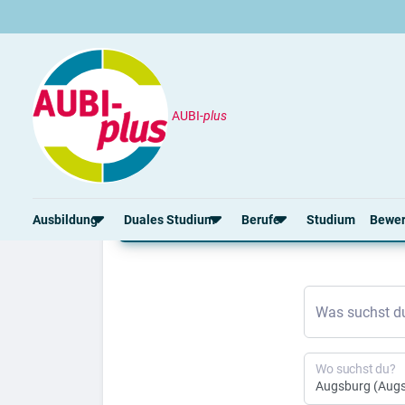
AUBI-
plus
Ausbildung
Augsburg
Ausbildung Augsburg 
Ausbildung
Duales Studium
Berufe
Studium
Bewe
Rund um die Ausbildung
Rund um das duale Studium
Rund um Berufe
Bew
Was suchst d
Ausbildungsplätze 2026
Duale Studienplätze 2026
Gut bezahlte Berufe
Ansc
Alle Städte
Duale Studiengänge von A-Z
Kaufmännische Berufe
Lebe
Alle Bundesländer
Alle Orte von A-Z
Berufe nach Themen
Vorl
Wo suchst du?
Gehalt
Alle Berufe
Onli
Ausbildungsbeginn
Schülerpraktikum
Vors