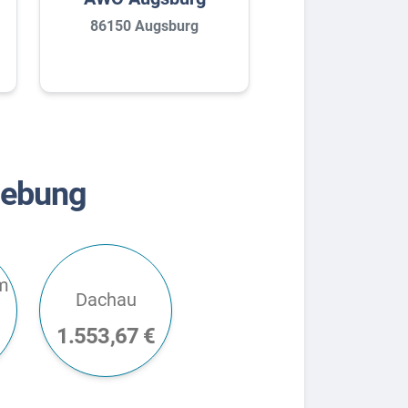
86150 Augsburg
gebung
m
Dachau
1.553,67 €
€