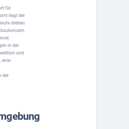
rt für
mt liegt der
erufe drehen
nbaukonzern
nnst.
en in der
pedition und
, eine
n der
 Umgebung