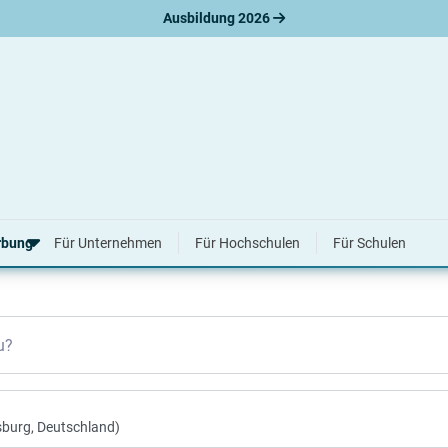
Ausbildung 2026
2026 & 2027
rbung
Für Unternehmen
Für Hochschulen
Für Schulen
erbungsratgeber
u?
hreiben
nslauf
agen
ne-Bewerbung
tellungsgespräch