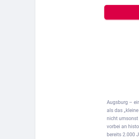
Bew
Berufs-Check starten
Lass dich finden
Augsburg – ein
als das „kleine
nicht umsonst 
vorbei an hist
bereits 2.000 