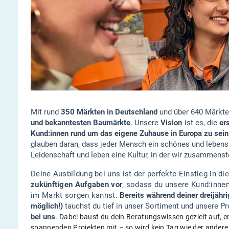
Mit rund
350 Märkten in Deutschland
und über 640 Märkte
und bekanntesten Baumärkte
. Unsere
Vision
ist es, die
er
Kund:innen rund um das eigene Zuhause in Europa zu sein
glauben daran, dass jeder Mensch ein schönes und lebensw
Leidenschaft und leben eine Kultur, in der wir zusammenst
Deine Ausbildung bei uns ist der perfekte Einstieg in di
zukünftigen Aufgaben vor
, sodass du unsere Kund:innen
im Markt sorgen kannst.
Bereits während deiner dreijähr
möglich!)
tauchst du tief in unser Sortiment und unsere P
bei uns
.
Dabei baust du dein Beratungswissen gezielt auf, e
spannenden Projekten mit – so wird kein Tag wie der andere