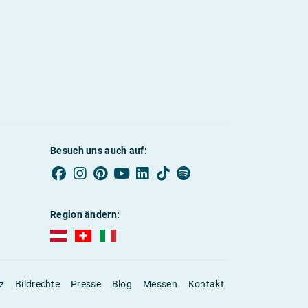
Besuch uns auch auf:
Region ändern:
AUBI-plus Österreich (deutsch)
AUBI-plus Schweiz (deutsch)
AUBI-plus Italien (deutsch)
z
Bildrechte
Presse
Blog
Messen
Kontakt