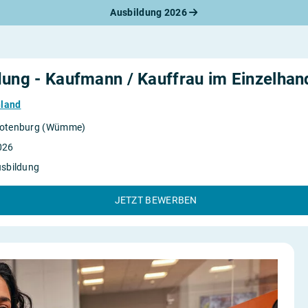
Ausbildung 2026
werbungsratgeber
schreiben
benslauf
rlagen
dung - Kaufmann / Kauffrau im Einzelhan
line-Bewerbung
rstellungsgespräch
hland
werbungs-Check
otenburg (Wümme)
026
usbildung
JETZT BEWERBEN