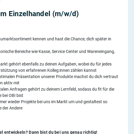
im Einzelhandel (m/w/d)
umarktsortiment kennen und hast die Chance, dich später in
torische Bereiche wie Kasse, Service Center und Wareneingang,
arkt gehört ebenfalls zu deinen Aufgaben, wobei du für jedes
rstützung von erfahrenen Kolleg:innen zählen kannst
ptimalen Präsentation unserer Produkte machst du dich vertraut
n aktiv mit
talen Anfragen gehört zu deinem Lernfeld, sodass du fit für die
bei OBI bist
er wieder Projekte bei uns im Markt um und gestaltest so
e der Andere
l entwickeln? Dann bist du bei uns genau richtig!