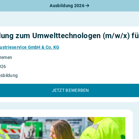
Ausbildung 2026
werbungsratgeber
schreiben
benslauf
rlagen
dung zum Umwelttechnologen (m/w/x) für 
line-Bewerbung
rstellungsgespräch
ustrieservice GmbH & Co. KG
werbungs-Check
remen
026
usbildung
JETZT BEWERBEN