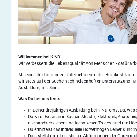
Willkommen bei KIND!
Wir verbessern die Lebensqualität von Menschen - dafür arb
Als eines der führenden Unternehmen in der Hörakustik und 
wir stets auf der Suche nach heldenhafter Unterstützung. Ma
Ausbildung mit Sinn.
Was Du bei uns lernst
In Deiner dreijährigen Ausbildung bei KIND lernst Du, was
Du wirst Expert:in in Sachen Akustik, Elektronik, Anato
alle handwerklichen und technischen To-dos rund um Hö
Du ermittelst das individuelle Hörvermögen Deiner Kund:in
Du erstellst dreidimensionale Abformungen der Ohren un