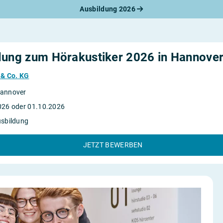
Ausbildung 2026
werbungsratgeber
schreiben
benslauf
rlagen
dung zum Hörakustiker 2026 in Hannove
line-Bewerbung
rstellungsgespräch
& Co. KG
werbungs-Check
annover
026 oder 01.10.2026
usbildung
JETZT BEWERBEN