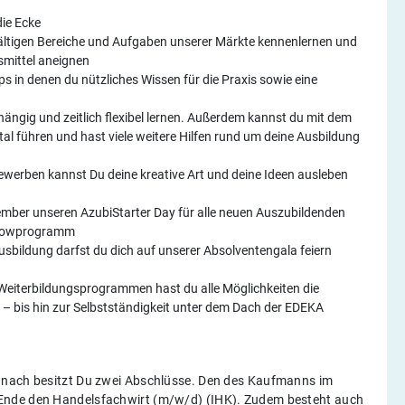
die Ecke
fältigen Bereiche und Aufgaben unserer Märkte kennenlernen und
smittel aneignen
 in denen du nützliches Wissen für die Praxis sowie eine
ängig und zeitlich flexibel lernen. Außerdem kannst du mit dem
l führen und hast viele weitere Hilfen rund um deine Ausbildung
ewerben kannst Du deine kreative Art und deine Ideen ausleben
ember unseren AzubiStarter Day für alle neuen Auszubildenden
Showprogramm
sbildung darfst du dich auf unserer Absolventengala feiern
 Weiterbildungsprogrammen hast du alle Möglichkeiten die
en – bis hin zur Selbstständigkeit unter dem Dach der EDEKA
Danach besitzt Du zwei Abschlüsse. Den des Kaufmanns im
 Ende den Handelsfachwirt (m/w/d) (IHK). Zudem besteht auch