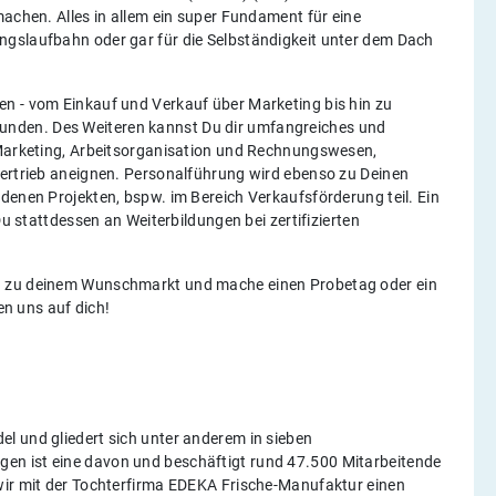
machen. Alles in allem ein super Fundament für eine
ngslaufbahn oder gar für die Selbständigkeit unter dem Dach
n - vom Einkauf und Verkauf über Marketing bis hin zu
nden. Des Weiteren kannst Du dir umfangreiches und
 Marketing, Arbeitsorganisation und Rechnungswesen,
Vertrieb aneignen. Personalführung wird ebenso zu Deinen
denen Projekten, bspw. im Bereich Verkaufsförderung teil. Ein
Du stattdessen an Weiterbildungen bei zertifizierten
h zu deinem Wunschmarkt und mache einen Probetag oder ein
uen uns auf dich!
l und gliedert sich unter anderem in sieben
en ist eine davon und beschäftigt rund 47.500 Mitarbeitende
wir mit der Tochterfirma EDEKA Frische-Manufaktur einen