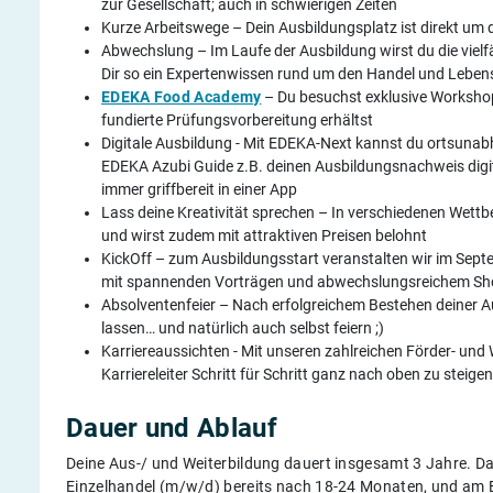
zur Gesellschaft; auch in schwierigen Zeiten
Kurze Arbeitswege – Dein Ausbildungsplatz ist direkt um 
Abwechslung – Im Laufe der Ausbildung wirst du die viel
Dir so ein Expertenwissen rund um den Handel und Leben
EDEKA Food Academy
– Du besuchst exklusive Workshops
fundierte Prüfungsvorbereitung erhältst
Digitale Ausbildung - Mit EDEKA-Next kannst du ortsunabh
EDEKA Azubi Guide z.B. deinen Ausbildungsnachweis digita
immer griffbereit in einer App
Lass deine Kreativität sprechen – In verschiedenen Wettb
und wirst zudem mit attraktiven Preisen belohnt
KickOff – zum Ausbildungsstart veranstalten wir im Sept
mit spannenden Vorträgen und abwechslungsreichem 
Absolventenfeier – Nach erfolgreichem Bestehen deiner Au
lassen… und natürlich auch selbst feiern ;)
Karriereaussichten - Mit unseren zahlreichen Förder- und
Karriereleiter Schritt für Schritt ganz nach oben zu steig
Dauer und Ablauf
Deine Aus-/ und Weiterbildung dauert insgesamt 3 Jahre. 
Einzelhandel (m/w/d) bereits nach 18-24 Monaten, und am