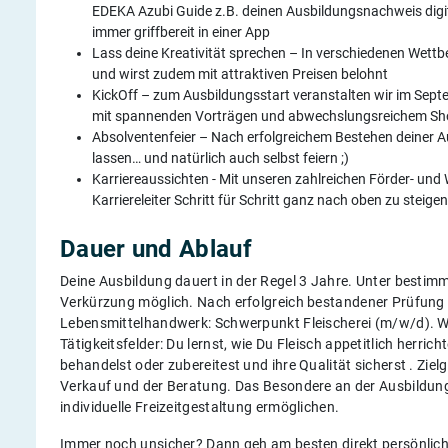
EDEKA Azubi Guide z.B. deinen Ausbildungsnachweis digita
immer griffbereit in einer App
Lass deine Kreativität sprechen – In verschiedenen Wettb
und wirst zudem mit attraktiven Preisen belohnt
KickOff – zum Ausbildungsstart veranstalten wir im Sept
mit spannenden Vorträgen und abwechslungsreichem 
Absolventenfeier – Nach erfolgreichem Bestehen deiner Au
lassen… und natürlich auch selbst feiern ;)
Karriereaussichten - Mit unseren zahlreichen Förder- und
Karriereleiter Schritt für Schritt ganz nach oben zu steig
Dauer und Ablauf
Deine Ausbildung dauert in der Regel 3 Jahre. Unter bestim
Verkürzung möglich. Nach erfolgreich bestandener Prüfung 
Lebensmittelhandwerk: Schwerpunkt Fleischerei (m/w/d). W
Tätigkeitsfelder: Du lernst, wie Du Fleisch appetitlich herrich
behandelst oder zubereitest und ihre Qualität sicherst . 
Verkauf und der Beratung. Das Besondere an der Ausbildung 
individuelle Freizeitgestaltung ermöglichen.
Immer noch unsicher? Dann geh am besten direkt persönlic