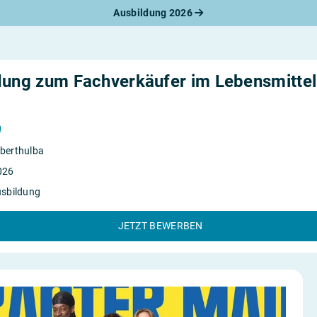
Ausbildung 2026
werbungsratgeber
schreiben
benslauf
rlagen
dung zum Fachverkäufer im Lebensmittel
line-Bewerbung
rstellungsgespräch
werbungs-Check
n
berthulba
026
usbildung
JETZT BEWERBEN