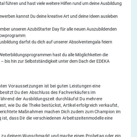
l führen und hast viele weitere Hilfen rund um deine Ausbildung
ewerben kannst Du deine kreative Art und deine Ideen ausleben
ember unseren AzubiStarter Day für alle neuen Auszubildenden
Showprogramm
sbildung darfst du dich auf unserer Absolventengala feiern
 Weiterbildungsprogrammen hast du alle Möglichkeiten die
en – bis hin zur Selbstständigkeit unter dem Dach der EDEKA
mten Voraussetzungen ist bei guten Leistungen eine
besitzt Du den Abschluss des Fachverkäufers im
ährend der Ausbildungszeit durchläufst Du mehrere
test, wie Du die Theke bestückst, Artikel erfolgreich verkaufst,
Zielgerichtete Maßnahmen machen Dich zudem zum Champion im
ist, dass Dir die verschiedenen Arbeitszeitenmodelle eine
h zu deinem Wunschmarkt und mache einen Probetag oder ein