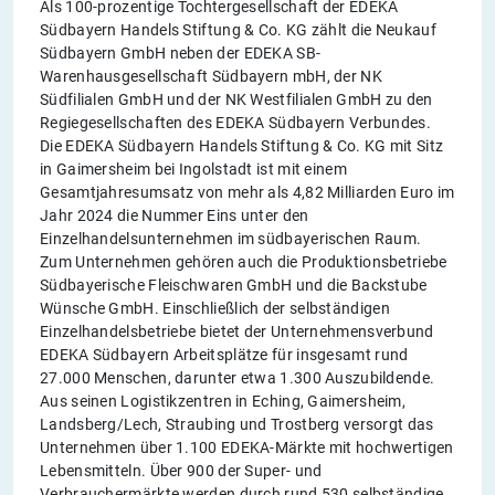
Als 100-prozentige Tochtergesellschaft der EDEKA
Südbayern Handels Stiftung & Co. KG zählt die Neukauf
Südbayern GmbH neben der EDEKA SB-
Warenhausgesellschaft Südbayern mbH, der NK
Südfilialen GmbH und der NK Westfilialen GmbH zu den
Regiegesellschaften des EDEKA Südbayern Verbundes.
Die EDEKA Südbayern Handels Stiftung & Co. KG mit Sitz
in Gaimersheim bei Ingolstadt ist mit einem
Gesamtjahresumsatz von mehr als 4,82 Milliarden Euro im
Jahr 2024 die Nummer Eins unter den
Einzelhandelsunternehmen im südbayerischen Raum.
Zum Unternehmen gehören auch die Produktionsbetriebe
Südbayerische Fleischwaren GmbH und die Backstube
Wünsche GmbH. Einschließlich der selbständigen
Einzelhandelsbetriebe bietet der Unternehmensverbund
EDEKA Südbayern Arbeitsplätze für insgesamt rund
27.000 Menschen, darunter etwa 1.300 Auszubildende.
Aus seinen Logistikzentren in Eching, Gaimersheim,
Landsberg/Lech, Straubing und Trostberg versorgt das
Unternehmen über 1.100 EDEKA-Märkte mit hochwertigen
Lebensmitteln. Über 900 der Super- und
Verbrauchermärkte werden durch rund 530 selbständige