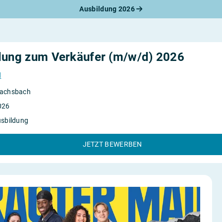
Ausbildung 2026
werbungsratgeber
schreiben
benslauf
rlagen
dung zum Verkäufer (m/w/d) 2026
line-Bewerbung
rstellungsgespräch
l
werbungs-Check
achsbach
026
usbildung
JETZT BEWERBEN