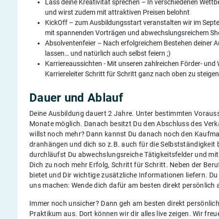
Lass deine Kreativität sprechen – In verschiedenen Wettb
und wirst zudem mit attraktiven Preisen belohnt
KickOff – zum Ausbildungsstart veranstalten wir im Sept
mit spannenden Vorträgen und abwechslungsreichem 
Absolventenfeier – Nach erfolgreichem Bestehen deiner Au
lassen… und natürlich auch selbst feiern ;)
Karriereaussichten - Mit unseren zahlreichen Förder- und
Karriereleiter Schritt für Schritt ganz nach oben zu steig
Dauer und Ablauf
Deine Ausbildung dauert 2 Jahre. Unter bestimmten Vorauss
Monate möglich. Danach besitzt Du den Abschluss des Verkäu
willst noch mehr? Dann kannst Du danach noch den Kaufman
dranhängen und dich so z.B. auch für die Selbstständigkeit
durchläufst Du abwechslungsreiche Tätigkeitsfelder und m
Dich zu noch mehr Erfolg, Schritt für Schritt. Neben der Be
bietet und Dir wichtige zusätzliche Informationen liefern. D
uns machen: Wende dich dafür am besten direkt persönlic
Immer noch unsicher? Dann geh am besten direkt persönlic
Praktikum aus. Dort können wir dir alles live zeigen. Wir fre