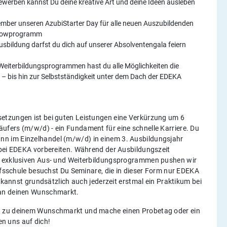
ewerben kannst Du deine kreative Art und deine Ideen ausleben
ember unseren AzubiStarter Day für alle neuen Auszubildenden
Showprogramm
sbildung darfst du dich auf unserer Absolventengala feiern
 Weiterbildungsprogrammen hast du alle Möglichkeiten die
en – bis hin zur Selbstständigkeit unter dem Dach der EDEKA
etzungen ist bei guten Leistungen eine Verkürzung um 6
fers (m/w/d) - ein Fundament für eine schnelle Karriere. Du
n im Einzelhandel (m/w/d) in einem 3. Ausbildungsjahr
 bei EDEKA vorbereiten. Während der Ausbildungszeit
it exklusiven Aus- und Weiterbildungsprogrammen pushen wir
rufsschule besuchst Du Seminare, die in dieser Form nur EDEKA
u kannst grundsätzlich auch jederzeit erstmal ein Praktikum bei
h an deinen Wunschmarkt.
h zu deinem Wunschmarkt und mache einen Probetag oder ein
uen uns auf dich!