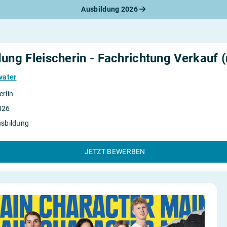
Ausbildung 2026
werbungsratgeber
schreiben
benslauf
rlagen
ung Fleischerin - Fachrichtung Verkauf 
line-Bewerbung
rstellungsgespräch
vater
werbungs-Check
rlin
026
usbildung
JETZT BEWERBEN