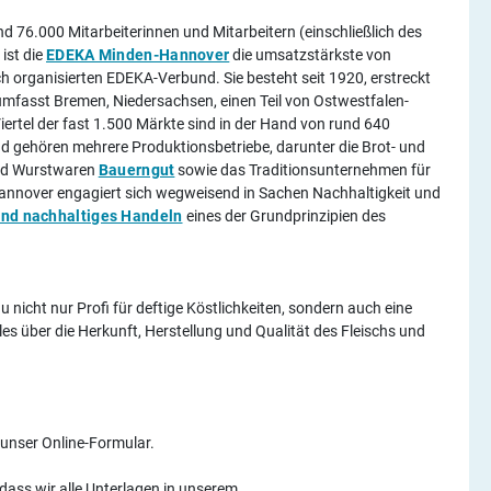
 76.000 Mitarbeiterinnen und Mitarbeitern (einschließlich des
ist die
EDEKA Minden-Hannover
die umsatzstärkste von
 organisierten EDEKA-Verbund. Sie besteht seit 1920, erstreckt
 umfasst Bremen, Niedersachsen, einen Teil von Ostwestfalen-
iertel der fast 1.500 Märkte sind in der Hand von rund 640
gehören mehrere Produktionsbetriebe, darunter die Brot- und
 und Wurstwaren
Bauerngut
sowie das Traditionsunternehmen für
nnover engagiert sich wegweisend in Sachen Nachhaltigkeit und
und nachhaltiges Handeln
eines der Grundprinzipien des
u nicht nur Profi für deftige Köstlichkeiten, sondern auch eine
s über die Herkunft, Herstellung und Qualität des Fleischs und
 unser Online-Formular.
dass wir alle Unterlagen in unserem