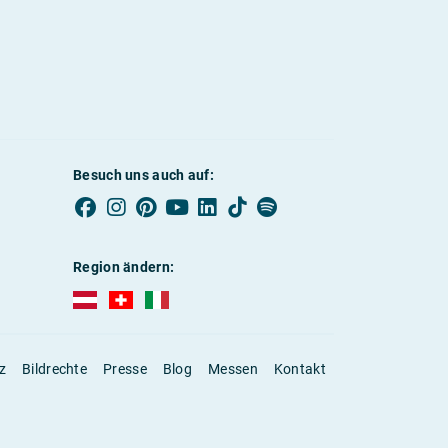
Besuch uns auch auf:
Region ändern:
AUBI-plus Österreich (deutsch)
AUBI-plus Schweiz (deutsch)
AUBI-plus Italien (deutsch)
z
Bildrechte
Presse
Blog
Messen
Kontakt