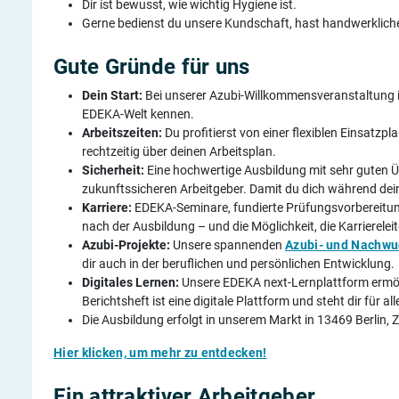
Dir ist bewusst, wie wichtig Hygiene ist.
Gerne bedienst du unsere Kundschaft, hast handwerkliche
Gute Gründe für uns
Dein Start:
Bei unserer Azubi-Willkommensveranstaltung im
EDEKA-Welt kennen.
Arbeitszeiten:
Du profitierst von einer flexiblen Einsatzpl
rechtzeitig über deinen Arbeitsplan.
Sicherheit:
Eine hochwertige Ausbildung mit sehr guten Ü
zukunftssicheren Arbeitgeber. Damit du dich während dein
Karriere:
EDEKA-Seminare, fundierte Prüfungsvorbereitu
nach der Ausbildung – und die Möglichkeit, die Karriereleit
Azubi-Projekte:
Unsere spannenden
Azubi- und Nachwu
dir auch in der beruflichen und persönlichen Entwicklung.
Digitales Lernen:
Unsere EDEKA next-Lernplattform ermögli
Berichtsheft ist eine digitale Plattform und steht dir für 
Die Ausbildung erfolgt in unserem Markt in 13469 Berlin
Hier klicken, um mehr zu entdecken!
Ein attraktiver Arbeitgeber