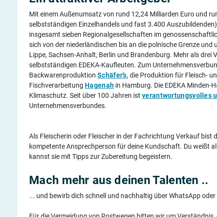
Mit einem Außenumsatz von rund 12,24 Milliarden Euro und rund
selbstständigen Einzelhandels und fast 3.400 Auszubildenden) 
insgesamt sieben Regionalgesellschaften im genossenschaftlich
sich von der niederländischen bis an die polnische Grenze und
Lippe, Sachsen-Anhalt, Berlin und Brandenburg. Mehr als drei V
selbstständigen EDEKA-Kaufleuten. Zum Unternehmensverbund 
Backwarenproduktion
Schäfer’s
, die Produktion für Fleisch-
Fischverarbeitung
Hagenah
in Hamburg. Die EDEKA Minden-Ha
Klimaschutz. Seit über 100 Jahren ist
verantwortungsvolles 
Unternehmensverbundes.
Als Fleischerin oder Fleischer in der Fachrichtung Verkauf bist d
kompetente Ansprechperson für deine Kundschaft. Du weißt alle
kannst sie mit Tipps zur Zubereitung begeistern.
Mach mehr aus deinen Talenten ..
... und bewirb dich schnell und nachhaltig über WhatsApp oder
Für die Vermeidung von Postwegen bitten wir um Verständnis, 