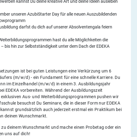
ewerben kannst Du deine kreative Art und deine Ideen ausleben
ember unseren AzubiStarter Day für alle neuen Auszubildenden
Showprogramm
sbildung darfst du dich auf unserer Absolventengala feiern
 Weiterbildungsprogrammen hast du alle Möglichkeiten die
en – bis hin zur Selbstständigkeit unter dem Dach der EDEKA
etzungen ist bei guten Leistungen eine Verkürzung um 6
fers (m/w/d) - ein Fundament für eine schnelle Karriere. Du
n im Einzelhandel (m/w/d) in einem 3. Ausbildungsjahr
 bei EDEKA vorbereiten. Während der Ausbildungszeit
it exklusiven Aus- und Weiterbildungsprogrammen pushen wir
rufsschule besuchst Du Seminare, die in dieser Form nur EDEKA
u kannst grundsätzlich auch jederzeit erstmal ein Praktikum bei
h an deinen Wunschmarkt.
h zu deinem Wunschmarkt und mache einen Probetag oder ein
uen uns auf dich!