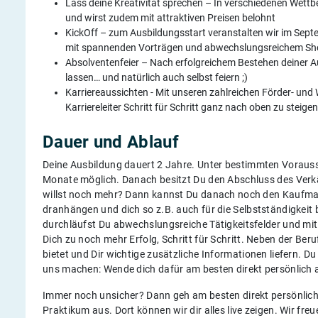
Lass deine Kreativität sprechen – In verschiedenen Wettb
und wirst zudem mit attraktiven Preisen belohnt
KickOff – zum Ausbildungsstart veranstalten wir im Sept
mit spannenden Vorträgen und abwechslungsreichem 
Absolventenfeier – Nach erfolgreichem Bestehen deiner Au
lassen… und natürlich auch selbst feiern ;)
Karriereaussichten - Mit unseren zahlreichen Förder- und
Karriereleiter Schritt für Schritt ganz nach oben zu steig
Dauer und Ablauf
Deine Ausbildung dauert 2 Jahre. Unter bestimmten Vorauss
Monate möglich. Danach besitzt Du den Abschluss des Verkäu
willst noch mehr? Dann kannst Du danach noch den Kaufman
dranhängen und dich so z.B. auch für die Selbstständigkeit
durchläufst Du abwechslungsreiche Tätigkeitsfelder und m
Dich zu noch mehr Erfolg, Schritt für Schritt. Neben der Be
bietet und Dir wichtige zusätzliche Informationen liefern. D
uns machen: Wende dich dafür am besten direkt persönlic
Immer noch unsicher? Dann geh am besten direkt persönlic
Praktikum aus. Dort können wir dir alles live zeigen. Wir fre