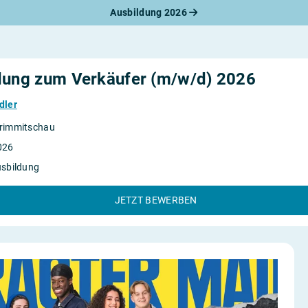
Ausbildung 2026
werbungsratgeber
schreiben
benslauf
rlagen
dung zum Verkäufer (m/w/d) 2026
line-Bewerbung
rstellungsgespräch
dler
werbungs-Check
rimmitschau
026
usbildung
JETZT BEWERBEN