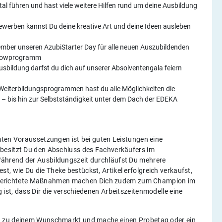
l führen und hast viele weitere Hilfen rund um deine Ausbildung
ewerben kannst Du deine kreative Art und deine Ideen ausleben
ember unseren AzubiStarter Day für alle neuen Auszubildenden
Showprogramm
sbildung darfst du dich auf unserer Absolventengala feiern
 Weiterbildungsprogrammen hast du alle Möglichkeiten die
en – bis hin zur Selbstständigkeit unter dem Dach der EDEKA
mten Voraussetzungen ist bei guten Leistungen eine
besitzt Du den Abschluss des Fachverkäufers im
ährend der Ausbildungszeit durchläufst Du mehrere
test, wie Du die Theke bestückst, Artikel erfolgreich verkaufst,
Zielgerichtete Maßnahmen machen Dich zudem zum Champion im
ist, dass Dir die verschiedenen Arbeitszeitenmodelle eine
h zu deinem Wunschmarkt und mache einen Probetag oder ein