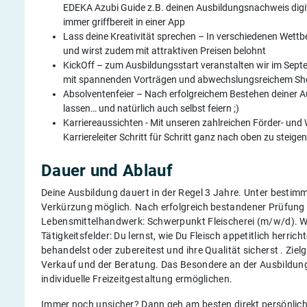
EDEKA Azubi Guide z.B. deinen Ausbildungsnachweis digita
immer griffbereit in einer App
Lass deine Kreativität sprechen – In verschiedenen Wettb
und wirst zudem mit attraktiven Preisen belohnt
KickOff – zum Ausbildungsstart veranstalten wir im Sept
mit spannenden Vorträgen und abwechslungsreichem 
Absolventenfeier – Nach erfolgreichem Bestehen deiner Au
lassen… und natürlich auch selbst feiern ;)
Karriereaussichten - Mit unseren zahlreichen Förder- und
Karriereleiter Schritt für Schritt ganz nach oben zu steig
Dauer und Ablauf
Deine Ausbildung dauert in der Regel 3 Jahre. Unter bestim
Verkürzung möglich. Nach erfolgreich bestandener Prüfung 
Lebensmittelhandwerk: Schwerpunkt Fleischerei (m/w/d). W
Tätigkeitsfelder: Du lernst, wie Du Fleisch appetitlich herrich
behandelst oder zubereitest und ihre Qualität sicherst . 
Verkauf und der Beratung. Das Besondere an der Ausbildung 
individuelle Freizeitgestaltung ermöglichen.
Immer noch unsicher? Dann geh am besten direkt persönlic