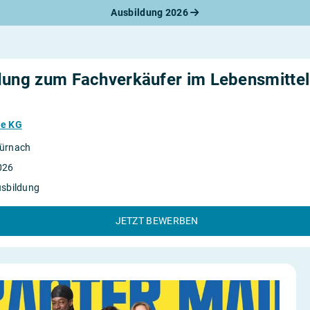
Ausbildung 2026
werbungsratgeber
schreiben
benslauf
rlagen
dung zum Fachverkäufer im Lebensmittel
line-Bewerbung
rstellungsgespräch
werbungs-Check
he KG
ürnach
026
usbildung
JETZT BEWERBEN