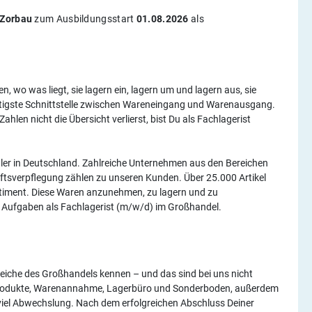
 Zorbau
zum Ausbildungsstart
01.08.2026
als
, wo was liegt, sie lagern ein, lagern um und lagern aus, sie
ichtigste Schnittstelle zwischen Wareneingang und Warenausgang.
hlen nicht die Übersicht verlierst, bist Du als Fachlagerist
er in Deutschland. Zahlreiche Unternehmen aus den Bereichen
ftsverpflegung zählen zu unseren Kunden. Über 25.000 Artikel
timent. Diese Waren anzunehmen, zu lagern und zu
e Aufgaben als Fachlagerist (m/w/d) im Großhandel.
eiche des Großhandels kennen – und das sind bei uns nicht
iprodukte, Warenannahme, Lagerbüro und Sonderboden, außerdem
r viel Abwechslung. Nach dem erfolgreichen Abschluss Deiner