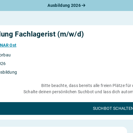
Ausbildung 2026
werbungsratgeber
schreiben
benslauf
rlagen
dung Fachlagerist (m/w/d)
line-Bewerbung
rstellungsgespräch
NAR Ost
werbungs-Check
orbau
026
usbildung
Bitte beachte, dass bereits alle freien Plätze für
Schalte deinen persönlichen Suchbot und lass dich automa
SUCHBOT SCHALTE