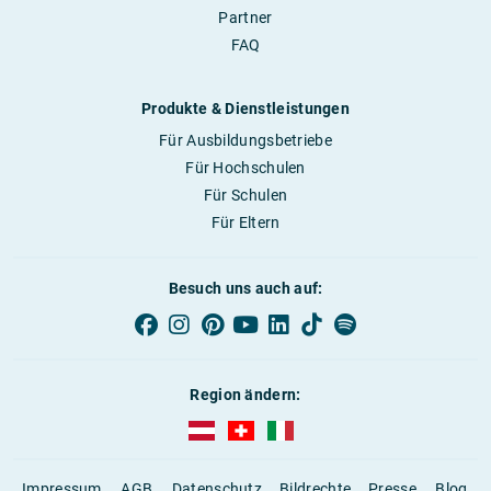
Partner
FAQ
Produkte & Dienstleistungen
Für Ausbildungsbetriebe
Für Hochschulen
Für Schulen
Für Eltern
Besuch uns auch auf:
Region ändern:
AUBI-plus Österreich (deutsch)
AUBI-plus Schweiz (deutsch)
AUBI-plus Italien (deutsch)
Impressum
AGB
Datenschutz
Bildrechte
Presse
Blog