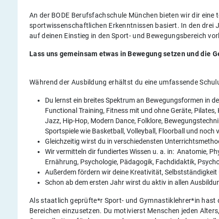
An der BODE Berufsfachschule München bieten wir dir eine t
sportwissenschaftlichen Erkenntnissen basiert. In den drei 
auf deinen Einstieg in den Sport- und Bewegungsbereich vorb
Lass uns gemeinsam etwas in Bewegung setzen und die Ges
Während der Ausbildung erhältst du eine umfassende Schul
Du lernst ein breites Spektrum an Bewegungsformen in de
Functional Training, Fitness mit und ohne Geräte, Pilates,
Jazz, Hip-Hop, Modern Dance, Folklore, Bewegungstechni
Sportspiele wie Basketball, Volleyball, Floorball und noch 
Gleichzeitig wirst du in verschiedensten Unterrichtsmeth
Wir vermitteln dir fundiertes Wissen u. a. in: Anatomie, P
Ernährung, Psychologie, Pädagogik, Fachdidaktik, Psych
Außerdem fördern wir deine Kreativität, Selbstständigkeit
Schon ab dem ersten Jahr wirst du aktiv in allen Ausbildu
Als staatlich geprüfte*r Sport- und Gymnastiklehrer*in ha
Bereichen einzusetzen. Du motivierst Menschen jeden Alters