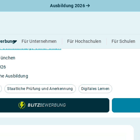
Ausbildung 2026
 und Gymnastiklehrer / lehrerin (TUM) (m
erbung
Für Unternehmen
Für Hochschulen
Für Schulen
e Gemeinnützige Schul-GmbH
München
werbungsratgeber
026
schreiben
he Ausbildung
benslauf
rlagen
Staatliche Prüfung und Anerkennung
Digitales Lernen
line-Bewerbung
rstellungsgespräch
werbungs-Check
BLITZ
BEWERBUNG