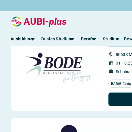
AUBI-
plus
Sport-
Ausbildung
Duales Studium
Berufe
Studium
Bew
Bode Schul
80638 
Rund um die Ausbildung
Rund um das duale Studium
Rund um Berufe
Be
01.10.2
Ausbildungsplätze 2026
Duale Studienplätze 2026
Gut bezahlte Berufe
An
Schulisc
Alle Städte
Duale Studiengänge von A-Z
Kaufmännische Berufe
Le
Alle Bundesländer
Alle Orte von A-Z
Berufe nach Themen
Vo
BAföG-fähig
Gehalt
Alle Berufe
On
Ausbildungsbeginn
Schülerpraktikum
Vo
Be