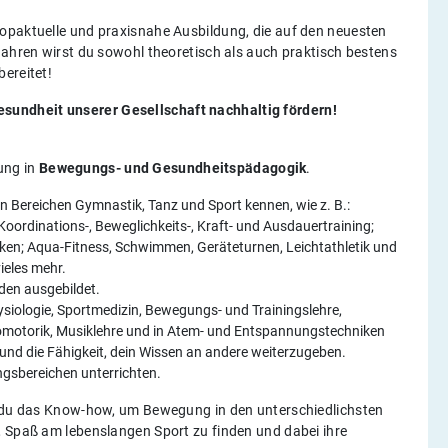
opaktuelle und praxisnahe Ausbildung, die auf den neuesten
Jahren wirst du sowohl theoretisch als auch praktisch bestens
ereitet!
undheit unserer Gesellschaft nachhaltig fördern!
ung in
Bewegungs- und Gesundheitspädagogik
.
n Bereichen Gymnastik, Tanz und Sport kennen, wie z. B.:
 Koordinations-, Beweglichkeits-, Kraft- und Ausdauertraining;
ken; Aqua-Fitness, Schwimmen, Geräteturnen, Leichtathletik und
vieles mehr.
oden ausgebildet.
hysiologie, Sportmedizin, Bewegungs- und Trainingslehre,
omotorik, Musiklehre und in Atem- und Entspannungstechniken
 und die Fähigkeit, dein Wissen an andere weiterzugeben.
ngsbereichen unterrichten.
st du das Know-how, um Bewegung in den unterschiedlichsten
, Spaß am lebenslangen Sport zu finden und dabei ihre