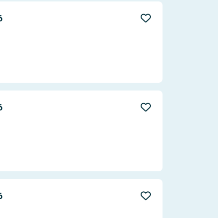
6
6
6