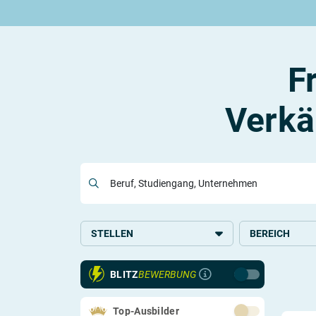
Rund um die Ausbildung
Rund um das duale Studium
Rund um Berufe
Be
Ausbildungsplätze 2026
Duale Studienplätze 2026
Gut bezahlte Berufe
An
Alle Städte
Duale Studiengänge von A-Z
Kaufmännische Berufe
Le
F
Alle Bundesländer
Alle Orte von A-Z
Berufe nach Themen
Vo
Gehalt
Alle Berufe
On
Ausbildungsbeginn
Schülerpraktikum
Vo
Verkä
Be
Beruf, Studiengang, Unternehmen
Berufs-Check starten
Lass dich finden
STELLEN
BEREICH
Ausbildung
Handel
BLITZ
BEWERBUNG
Systemrelevant
Top-Ausbilder