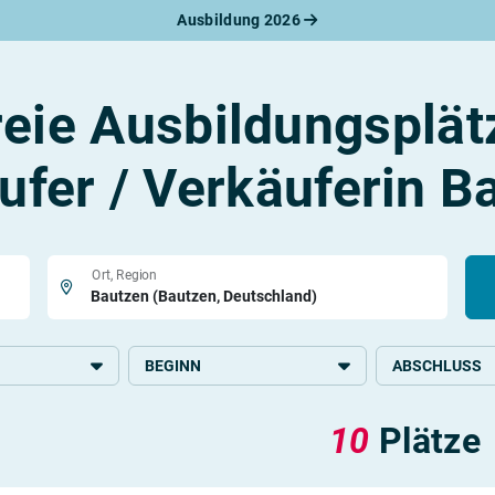
Ausbildung 2026
werbungsratgeber
schreiben
benslauf
reie Ausbildungsplät
rlagen
line-Bewerbung
rstellungsgespräch
ufer / Verkäuferin B
werbungs-Check
Ort, Region
BEGINN
ABSCHLUSS
2026
Grundlegende S
10
Plätze