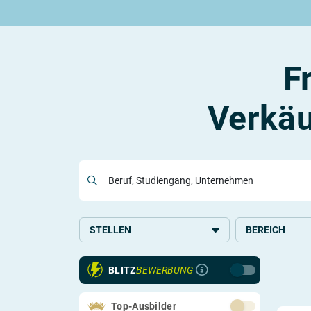
Rund um die Ausbildung
Rund um das duale Studium
Rund um Berufe
Be
Ausbildungsplätze 2026
Duale Studienplätze 2026
Gut bezahlte Berufe
An
Alle Städte
Duale Studiengänge von A-Z
Kaufmännische Berufe
Le
F
Alle Bundesländer
Alle Orte von A-Z
Berufe nach Themen
Vo
Gehalt
Alle Berufe
On
Ausbildungsbeginn
Schülerpraktikum
Vo
Verkäu
Be
Beruf, Studiengang, Unternehmen
Berufs-Check starten
Lass dich finden
STELLEN
BEREICH
Ausbildung
Handel
BLITZ
BEWERBUNG
Systemrelevant
Top-Ausbilder