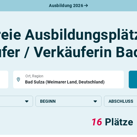
Ausbildung 2026
werbungsratgeber
schreiben
benslauf
reie Ausbildungsplät
rlagen
line-Bewerbung
rstellungsgespräch
fer / Verkäuferin Ba
werbungs-Check
Ort, Region
BEGINN
ABSCHLUSS
2026
Grundlegende S
16
Plätze