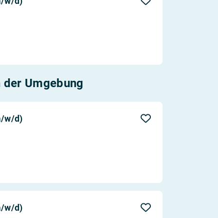
/w/d)
n der Umgebung
/w/d)
/w/d)