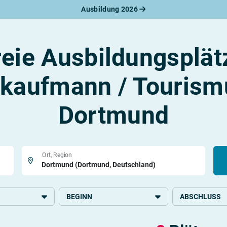
Ausbildung 2026
werbungsratgeber
schreiben
benslauf
reie Ausbildungsplät
rlagen
line-Bewerbung
rstellungsgespräch
kaufmann / Tourism
werbungs-Check
Dortmund
Ort, Region
BEGINN
ABSCHLUSS
urismus
2027
Höhere Schulbi