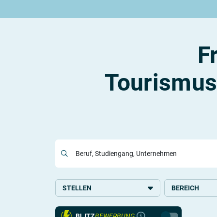
Rund um die Ausbildung
Rund um das duale Studium
Rund um Berufe
Be
Ausbildungsplätze 2026
Duale Studienplätze 2026
Gut bezahlte Berufe
An
Alle Städte
Duale Studiengänge von A-Z
Kaufmännische Berufe
Le
F
Alle Bundesländer
Alle Orte von A-Z
Berufe nach Themen
Vo
Gehalt
Alle Berufe
On
Ausbildungsbeginn
Schülerpraktikum
Vo
Tourismus
Be
Berufs-Check starten
Lass dich finden
Beruf, Studiengang, Unternehmen
STELLEN
BEREICH
Ausbildung
Freizeit und To
BLITZ
BEWERBUNG