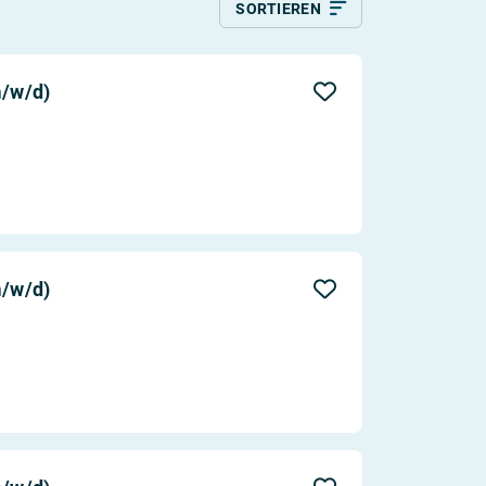
SORTIEREN
ildung
Relevanz
Aktualität
/w/d)
Entfernung
/w/d)