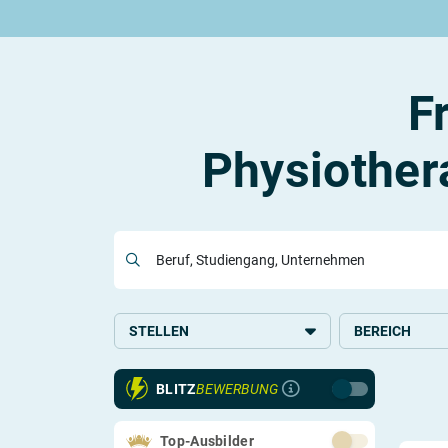
Rund um die Ausbildung
Rund um das duale Studium
Rund um Berufe
Be
Ausbildungsplätze 2026
Duale Studienplätze 2026
Gut bezahlte Berufe
An
Alle Städte
Duale Studiengänge von A-Z
Kaufmännische Berufe
Le
F
Alle Bundesländer
Alle Orte von A-Z
Berufe nach Themen
Vo
Gehalt
Alle Berufe
On
Ausbildungsbeginn
Schülerpraktikum
Vo
Physiother
Be
Beruf, Studiengang, Unternehmen
Berufs-Check starten
Lass dich finden
STELLEN
BEREICH
Ausbildung
Gesundheit, Pfl
BLITZ
BEWERBUNG
Sport
Top-Ausbilder