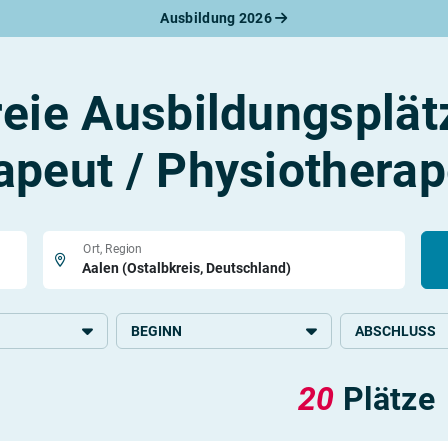
Ausbildung 2026
werbungsratgeber
schreiben
benslauf
reie Ausbildungsplät
rlagen
line-Bewerbung
rstellungsgespräch
apeut / Physiotherap
werbungs-Check
Ort, Region
BEGINN
ABSCHLUSS
ege und Medizin
2026
Mittlere Schulb
20
Plätze
2027