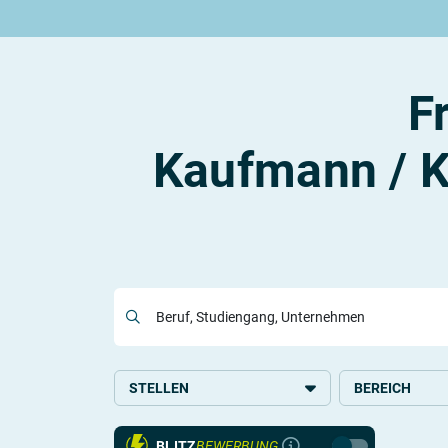
Rund um die Ausbildung
Rund um das duale Studium
Rund um Berufe
Be
Ausbildungsplätze 2026
Duale Studienplätze 2026
Gut bezahlte Berufe
An
Alle Städte
Duale Studiengänge von A-Z
Kaufmännische Berufe
Le
F
Alle Bundesländer
Alle Orte von A-Z
Berufe nach Themen
Vo
Gehalt
Alle Berufe
On
Ausbildungsbeginn
Schülerpraktikum
Vo
Kaufmann / K
Be
Berufs-Check starten
Lass dich finden
Beruf, Studiengang, Unternehmen
STELLEN
BEREICH
Ausbildung
Handel
BLITZ
BEWERBUNG