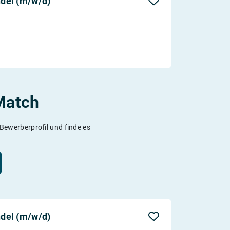
del (m/w/d)
Match
 Bewerberprofil und finde es
del (m/w/d)