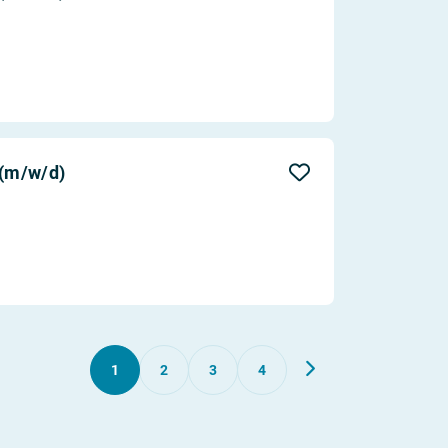
 (m/w/d)
1
2
3
4