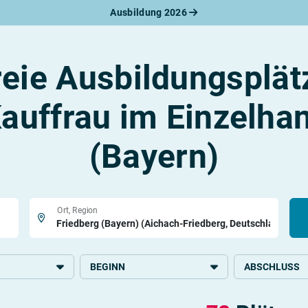
Ausbildung 2026
werbungsratgeber
schreiben
benslauf
reie Ausbildungsplät
rlagen
line-Bewerbung
rstellungsgespräch
auffrau im Einzelhan
werbungs-Check
(Bayern)
Ort, Region
BEGINN
ABSCHLUSS
2026
Grundlegende S