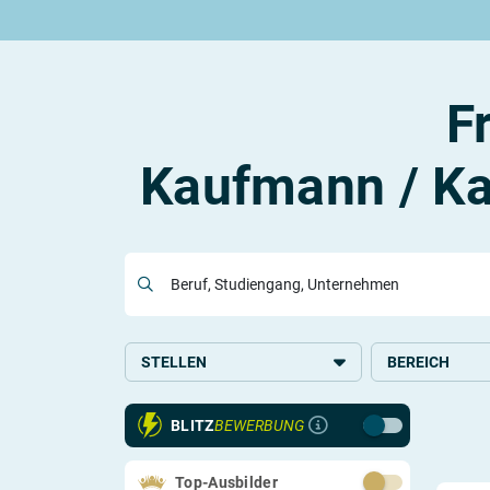
Rund um die Ausbildung
Rund um das duale Studium
Rund um Berufe
Be
Ausbildungsplätze 2026
Duale Studienplätze 2026
Gut bezahlte Berufe
An
Alle Städte
Duale Studiengänge von A-Z
Kaufmännische Berufe
Le
F
Alle Bundesländer
Alle Orte von A-Z
Berufe nach Themen
Vo
Gehalt
Alle Berufe
On
Ausbildungsbeginn
Schülerpraktikum
Vo
Kaufmann / Ka
Be
Beruf, Studiengang, Unternehmen
Berufs-Check starten
Lass dich finden
STELLEN
BEREICH
Ausbildung
Kaufmännisches
BLITZ
BEWERBUNG
Verwaltung
Medien und Ges
Top-Ausbilder