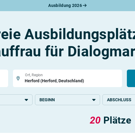
Ausbildung 2026
werbungsratgeber
schreiben
benslauf
reie Ausbildungsplät
rlagen
line-Bewerbung
rstellungsgespräch
uffrau für Dialogmar
werbungs-Check
Ort, Region
BEGINN
ABSCHLUSS
, Büro und
2027
Mittlere Schulb
20
Plätze
taltung