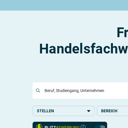
Rund um die Ausbildung
Rund um das duale Studium
Rund um Berufe
Be
Ausbildungsplätze 2026
Duale Studienplätze 2026
Gut bezahlte Berufe
An
Alle Städte
Duale Studiengänge von A-Z
Kaufmännische Berufe
Le
F
Alle Bundesländer
Alle Orte von A-Z
Berufe nach Themen
Vo
Gehalt
Alle Berufe
On
Ausbildungsbeginn
Schülerpraktikum
Vo
Handelsfachwi
Be
Berufs-Check starten
Lass dich finden
Beruf, Studiengang, Unternehmen
STELLEN
BEREICH
Ausbildung
Handel
BLITZ
BEWERBUNG