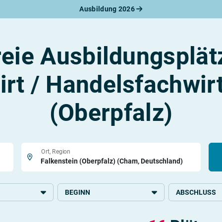
Ausbildung 2026
werbungsratgeber
schreiben
benslauf
reie Ausbildungsplät
rlagen
line-Bewerbung
rstellungsgespräch
rt / Handelsfachwirt
werbungs-Check
(Oberpfalz)
Ort, Region
BEGINN
ABSCHLUSS
2026
Höhere Schulbi