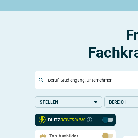
Rund um die Ausbildung
Rund um das duale Studium
Rund um Berufe
Be
Ausbildungsplätze 2026
Duale Studienplätze 2026
Gut bezahlte Berufe
An
Alle Städte
Duale Studiengänge von A-Z
Kaufmännische Berufe
Le
F
Alle Bundesländer
Alle Orte von A-Z
Berufe nach Themen
Vo
Gehalt
Alle Berufe
On
Ausbildungsbeginn
Schülerpraktikum
Vo
Fachkra
Be
Beruf, Studiengang, Unternehmen
Berufs-Check starten
Lass dich finden
STELLEN
BEREICH
Ausbildung
Logistik und Ve
BLITZ
BEWERBUNG
Schülerpraktikum
Systemrelevant
Top-Ausbilder