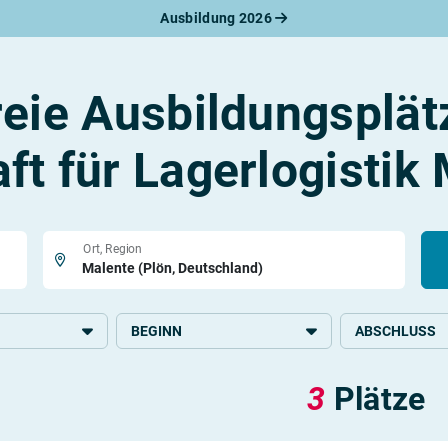
Ausbildung 2026
werbungsratgeber
schreiben
benslauf
reie Ausbildungsplät
rlagen
line-Bewerbung
rstellungsgespräch
ft für Lagerlogistik
werbungs-Check
Ort, Region
BEGINN
ABSCHLUSS
rkehr
2026
Grundlegende S
3
Plätze
2027