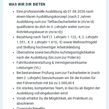
WAS WIR DIR BIETEN
Eine professionelle Ausbildung ab 01.08.2026 nach
einem klaren Ausbildungskonzept (nach 2 Jahren
Ausbildung zum:zur Tiefbaufacharbeiter:in (m/w/d)
qualifizierst du dich im 3. Lehrjahr weiter zum:zur
Rohrleitungsbauer:in (m/w/d))
Bezahlung nach Tarif (1. Lehrjahr 1.122,- €; 2. Lehrjahr
1.351,- €; 3. Lehrjahr 1.610,- €) sowie Weihnachtsgeld
und Stellung hochwertiger Arbeitskleidung
Übernahme sowie berufliche Aufstiegsmöglichkeiten
nach der Ausbildung (bis zum:zur Polier:in)
Fahrtkostenerstattung & Vermögenswirksame
Leistungen (VL)
Bei bestandener Prüfung zum:zur Facharbeiter:in (nach
dem 2. Lehrjahr) bezuschussen wir Dir die Kosten für
den Führerschein mit bis zu 2.000,00 €
Ein starkes, kompetentes Team, in das Du ab Beginn der
Ausbildung voll eingebunden wirst
Vorab erhältst Du die Möglichkeit, ein Praktikum zu
absolvieren
Corporate Benefits