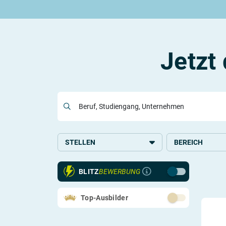
Rund um die Ausbildung
Rund um das duale Studium
Rund um Berufe
Be
Ausbildungsplätze 2026
Duale Studienplätze 2026
Gut bezahlte Berufe
An
Alle Städte
Duale Studiengänge von A-Z
Kaufmännische Berufe
Le
Alle Bundesländer
Alle Orte von A-Z
Berufe nach Themen
Vo
Jetzt
Gehalt
Alle Berufe
On
Ausbildungsbeginn
Schülerpraktikum
Vo
Be
Beruf, Studiengang, Unternehmen
Berufs-Check starten
STELLEN
BEREICH
Lass dich finden
Studium
Kultur
BLITZ
BEWERBUNG
Top-Ausbilder