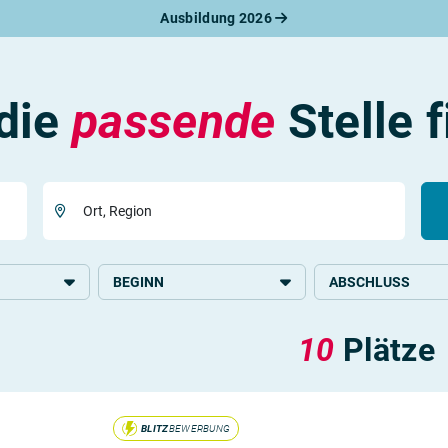
Ausbildung 2026
werbungsratgeber
schreiben
benslauf
rlagen
 die
passende
Stelle 
line-Bewerbung
rstellungsgespräch
werbungs-Check
Ort, Region
BEGINN
ABSCHLUSS
2026
Höhere Schulbildun
10
Plätze
BLITZ
BEWERBUNG