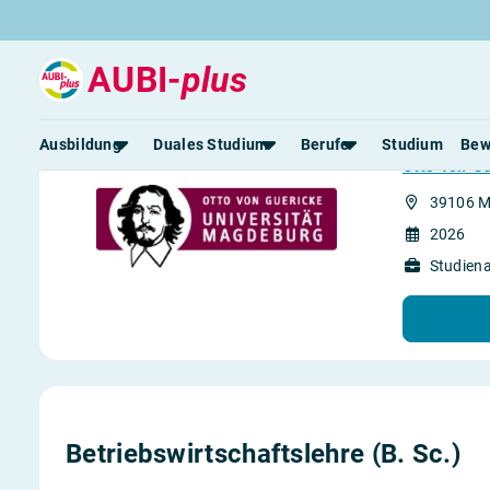
AUBI-
plus
Betrieb
Ausbildung
Duales Studium
Berufe
Studium
Bew
Otto-von-Gu
39106 
Rund um die Ausbildung
Rund um das duale Studium
Rund um Berufe
Be
2026
Ausbildungsplätze 2026
Duale Studienplätze 2026
Gut bezahlte Berufe
An
Studien
Alle Städte
Duale Studiengänge von A-Z
Kaufmännische Berufe
Le
Alle Bundesländer
Alle Orte von A-Z
Berufe nach Themen
Vo
Gehalt
Alle Berufe
On
Ausbildungsbeginn
Schülerpraktikum
Vo
Be
Betriebswirtschaftslehre (B. Sc.)