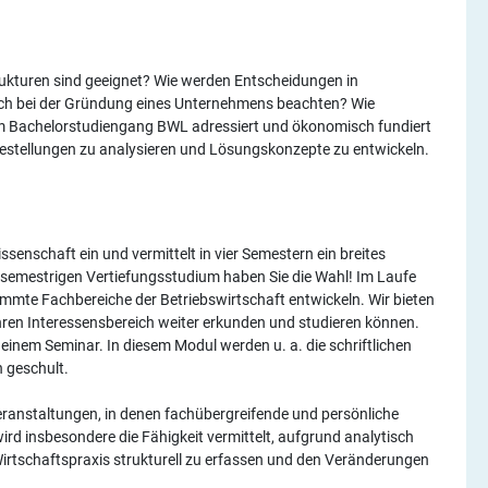
ukturen sind geeignet? Wie werden Entscheidungen in
ich bei der Gründung eines Unternehmens beachten? Wie
 im Bachelorstudiengang BWL adressiert und ökonomisch fundiert
agestellungen zu analysieren und Lösungskonzepte zu entwickeln.
senschaft ein und vermittelt in vier Semestern ein breites
isemestrigen Vertiefungsstudium haben Sie die Wahl! Im Laufe
immte Fachbereiche der Betriebswirtschaft entwickeln. Wir bieten
hren Interessensbereich weiter erkunden und studieren können.
einem Seminar. In diesem Modul werden u. a. die schriftlichen
 geschult.
ranstaltungen, in denen fachübergreifende und persönliche
rd insbesondere die Fähigkeit vermittelt, aufgrund analytisch
irtschaftspraxis strukturell zu erfassen und den Veränderungen