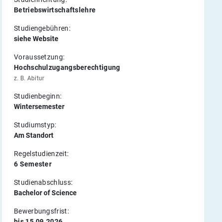
Betriebswirtschaftslehre
Studiengebühren:
siehe Website
Voraussetzung:
Hochschulzugangsberechtigung
z. B. Abitur
Studienbeginn:
Wintersemester
Studiumstyp:
Am Standort
Regelstudienzeit:
6 Semester
Studienabschluss:
Bachelor of Science
Bewerbungsfrist:
bis 15.09.2026