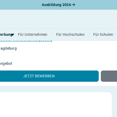
Ausbildung 2026
swirtschaftslehre (B. Sc.)
erbung
Für Unternehmen
Für Hochschulen
Für Schulen
ericke-Universität Magdeburg
Magdeburg
werbungsratgeber
schreiben
angebot
benslauf
rlagen
JETZT BEWERBEN
line-Bewerbung
rstellungsgespräch
werbungs-Check