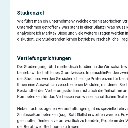
Berufs-Check starten
Lass dich finden
Studienziel
Wie führt man ein Unternehmen? Welche organisatorischen Str
Unternehmen getroffen? Was steht in einer Bilanz? Was muss 
analysiere ich Märkte? Diese und viele weitere Fragen werden
diskutiert. Die Studierenden lernen betriebswirtschaftliche Fr
Vertiefungsrichtungen
Der Studiengang führt methodisch fundiert in die Wirtschaftswis
betriebswirtschaftliches Grundwissen. Im anschließenden zwe
des Studiums werden Sie sicherlich einige Präferenzen für best
Ihnen eine Auswahl an verschiedenen Modulen, mit denen Sie i
Bestandteil des Vertiefungsstudiums ist auch die Teilnahme an 
Kompetenzen für das Verfassen von wissenschaftlichen Texten
Neben fachbezogenen Veranstaltungen gibt es spezielle Lehrve
Schlüsselkompetenzen (sog. Soft Skills) erworben werden. Es wi
geschulten Denkens verantwortlich zu handeln, Probleme der W
der Berufswelt Rechnung zu tragen.