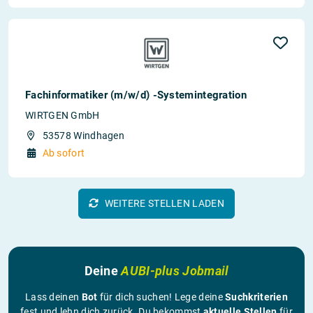
Fachinformatiker (m/w/d) -Systemintegration
WIRTGEN GmbH
53578 Windhagen
Ab sofort
WEITERE STELLEN LADEN
Deine
AUBI-plus Jobmail
Lass deinen
Bot
für dich suchen! Lege deine
Suchkriterien
fest und lehn dich zurück. Du bekommst
aktuelle Stellen
für