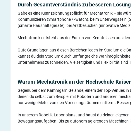
Durch Gesamtverständnis zu besseren Lösun
Gäbe es eine Kennzeichnungspflicht für Mechatronik – sie würde
Kommunizieren (Smartphone / -watch), beim Unterwegssein (S
(smarte Haushaltsgeräte), bei Arztbesuchen (innovative Medizin
Mechatronik entsteht aus der Fusion von Kenntnissen aus den
Gute Grundlagen aus diesen Bereichen legen im Studium die Ba
kannst du dein Studium durch umfangreiche Wahlmöglichkeiten 
Unternehmens zuschneiden. Vielseitigkeit und Flexibilität sind
Warum Mechatronik an der Hochschule Kaiser
Gegenüber dem Kammgarn Gelände, einem der Top-Venues in De
denen du selbst zum Beispiel mit Robotern und anderen mechat
nur wenige Meter von den Vorlesungsräumen entfernt. Besser g
In unserem Robotik-Labor planst und baust du deinen eigenen
Bewegungsaufgaben. Bis zu autonom agierenden Maschinen ist e