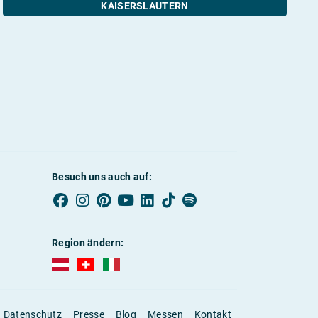
KAISERSLAUTERN
Besuch uns auch auf:
Region ändern:
AUBI-plus Österreich (deutsch)
AUBI-plus Schweiz (deutsch)
AUBI-plus Italien (deutsch)
Datenschutz
Presse
Blog
Messen
Kontakt