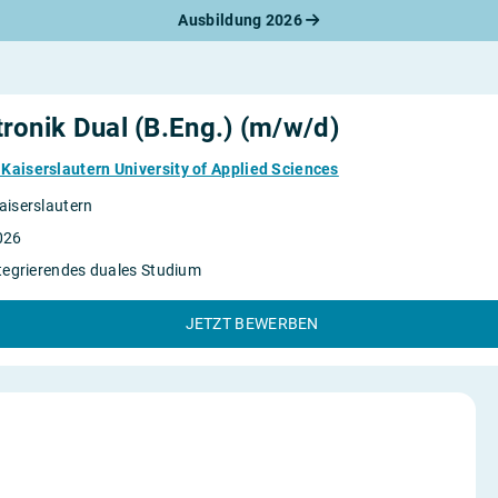
Ausbildung 2026
werbungsratgeber
schreiben
benslauf
rlagen
ronik Dual (B.Eng.) (m/w/d)
line-Bewerbung
rstellungsgespräch
Kaiserslautern University of Applied Sciences
werbungs-Check
aiserslautern
026
tegrierendes duales Studium
JETZT BEWERBEN