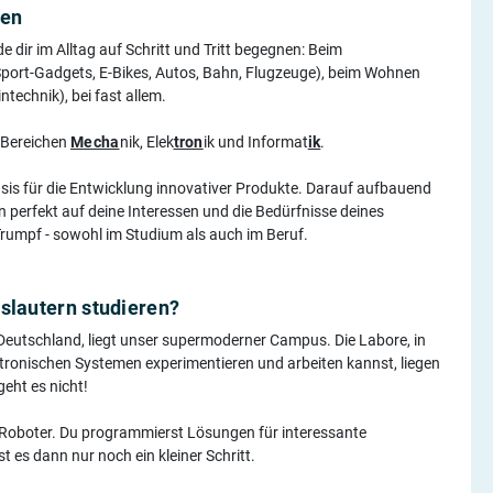
gen
 dir im Alltag auf Schritt und Tritt begegnen: Beim
port-Gadgets, E-Bikes, Autos, Bahn, Flugzeuge), beim Wohnen
technik), bei fast allem.
 Bereichen
Mecha
nik, Elek
tron
ik und Informat
ik
.
sis für die Entwicklung innovativer Produkte. Darauf aufbauend
perfekt auf deine Interessen und die Bedürfnisse deines
 Trumpf - sowohl im Studium als auch im Beruf.
slautern studieren?
utschland, liegt unser supermoderner Campus. Die Labore, in
ronischen Systemen experimentieren und arbeiten kannst, liegen
eht es nicht!
 Roboter. Du programmierst Lösungen für interessante
s dann nur noch ein kleiner Schritt.