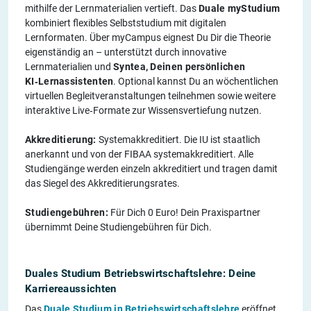
mithilfe der Lernmaterialien vertieft. Das
Duale myStudium
kombiniert flexibles Selbststudium mit digitalen
Lernformaten. Über myCampus eignest Du Dir die Theorie
eigenständig an – unterstützt durch innovative
Lernmaterialien und
Syntea, Deinen persönlichen
KI‑Lernassistenten
. Optional kannst Du an wöchentlichen
virtuellen Begleitveranstaltungen teilnehmen sowie weitere
interaktive Live‑Formate zur Wissensvertiefung nutzen.
Akkreditierung:
Systemakkreditiert. Die IU ist staatlich
anerkannt und von der FIBAA systemakkreditiert. Alle
Studiengänge werden einzeln akkreditiert und tragen damit
das Siegel des Akkreditierungsrates.
Studiengebühren:
Für Dich 0 Euro! Dein Praxispartner
übernimmt Deine Studiengebühren für Dich.
Duales Studium Betriebswirtschaftslehre: Deine
Karriereaussichten
Das
Duale Studium in Betriebswirtschaftslehre
eröffnet