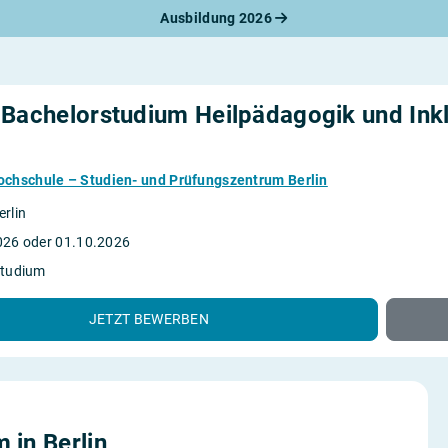
Ausbildung 2026
werbungsratgeber
schreiben
benslauf
rlagen
 Bachelorstudium Heilpädagogik und Ink
line-Bewerbung
rstellungsgespräch
werbungs-Check
chschule – Studien- und Prüfungszentrum Berlin
rlin
026 oder 01.10.2026
Studium
JETZT BEWERBEN
 in Berlin