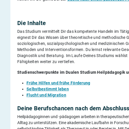
Die Inhalte
Das Studium vermittelt Dir das kompetente Handeln im Tätig
eignest Dir das Wissen über theoretische und methodische Gru
soziologischen, sozialpsychologischen und medizinischen G
Methoden und Interventionsformen. Du lernst relevante Ges
Diagnostik und Beratung. Im Laufe Deines Studiums wählst D
Fähigkeiten weiter zu vertiefen.
Studienschwerpunkte im Dualen Studium Heilpädagogik un
Frühe Hilfen und frühe Förderung
Selbstbestimmt leben
Flucht und Migration
Deine Berufschancen nach dem Abschluss 
Heilpädagoginnen und -pädagogen arbeiten in therapeutischen 
Alltag zu unterstützen. Eine akademische Laufbahn in Forschun
selbstständige Tätigkeit als Therapeut:in oder Berater:in. Mit