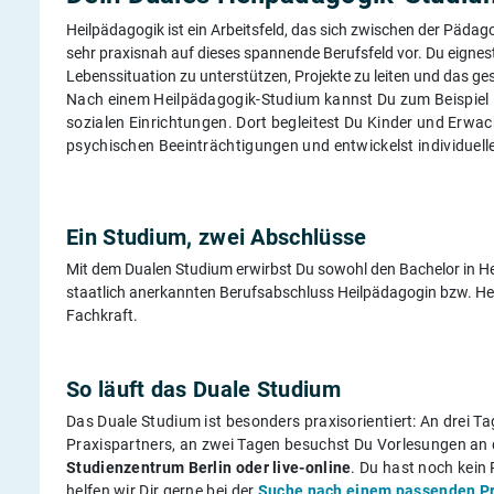
Heilpädagogik ist ein Arbeitsfeld, das sich zwischen der Pädag
sehr praxisnah auf dieses spannende Berufsfeld vor. Du eignest
Lebenssituation zu unterstützen, Projekte zu leiten und das ge
Nach einem Heilpädagogik-Studium kannst Du zum Beispiel in
sozialen Einrichtungen. Dort begleitest Du Kinder und Erw
psychischen Beeinträchtigungen und entwickelst individuell
Ein Studium, zwei Abschlüsse
Mit dem Dualen Studium erwirbst Du sowohl den Bachelor in He
staatlich anerkannten Berufsabschluss Heilpädagogin bzw. Hei
Fachkraft.
So läuft das Duale Studium
Das Duale Studium ist besonders praxisorientiert: An drei Ta
Praxispartners, an zwei Tagen besuchst Du Vorlesungen a
Studienzentrum Berlin oder live-online
. Du hast noch kei
helfen wir Dir gerne bei der
Suche nach einem passenden Pr