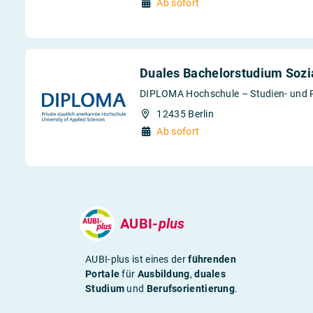
Ab sofort
Duales Bachelorstudium Sozia
DIPLOMA Hochschule – Studien- und 
12435 Berlin
Ab sofort
AUBI-
plus
AUBI-plus ist eines der
führenden
Portale
für
Ausbildung
,
duales
Studium
und
Berufsorientierung
.