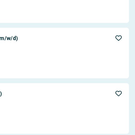
(m/w/d)
)