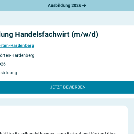
Ausbildung 2026
werbungsratgeber
schreiben
benslauf
rlagen
dung Handelsfachwirt (m/w/d)
line-Bewerbung
rstellungsgespräch
örten-Hardenberg
werbungs-Check
örten-Hardenberg
026
usbildung
JETZT BEWERBEN
häft im Einzelhandel kennen - vom Einkauf und Verkauf über