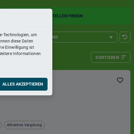
STELLEN FINDEN
ie-Technologien, um
LAND
önnen diese Daten
e Einwilligung ist
hulbildung
Deutschland
Weitere Informationen
tze
SORTIEREN
dung
Italien
ldung
Österreich
Relevanz
ng
Schweiz
Aktualität
s
Niederlande
ALLES AKZEPTIEREN
(w/m/d)
Attraktive Vergütung