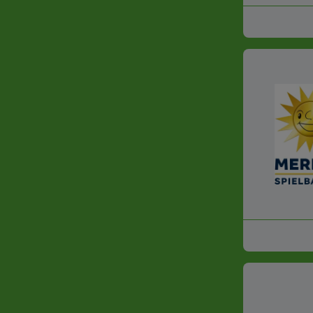
Gesundheit, Pflege und Med
Mechatronik
Sozialwesen
Umwelt, Landwirtschaft und
Metall
Medien und Gestaltung
Naturwissenschaft und Fo
Kultur
Sprachen
Glas, Holz, Papier und Farb
Sport
Hotel und Gastronomie
Freizeit und Tourismus
Schutz und Sicherheit