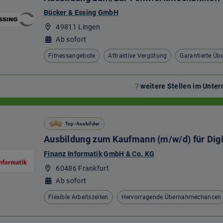
Bücker & Essing GmbH
49811 Lingen
Ab sofort
Fitnessangebote
Attraktive Vergütung
Garantierte Ü
7
weitere Stellen im Unt
Top-Ausbilder
Ausbildung zum Kaufmann (m/w/d) für Dig
Finanz Informatik GmbH & Co. KG
60486 Frankfurt
Ab sofort
Flexible Arbeitszeiten
Hervorragende Übernahmechancen