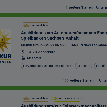
izin
1
weitere Stelle im Unte
 Tiere
Top-Ausbilder
Ausbildung zum Automatenfachmann Fachri
rschung
Spielbanken Sachsen-Anhalt -
Merkur Group - MERKUR SPIELBANKEN Sachsen-Anhal
39128 Magdeburg
e
Ab sofort
Hervorragende Übernahmechancen
Seminare
Langjäh
100
weitere Stellen im Un
Top-Ausbilder
BLITZ
BEWERBUNG
Ausbildung zum/zur Feinwerkmechaniker/-