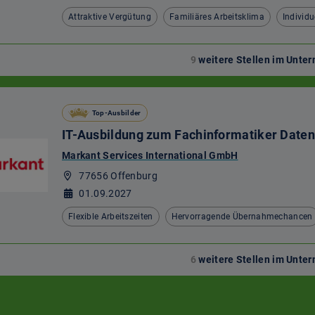
Attraktive Vergütung
Familiäres Arbeitsklima
Individu
9
weitere Stellen im Unt
Top-Ausbilder
IT-Ausbildung zum Fachinformatiker Daten
Markant Services International GmbH
77656 Offenburg
01.09.2027
Flexible Arbeitszeiten
Hervorragende Übernahmechancen
6
weitere Stellen im Unt