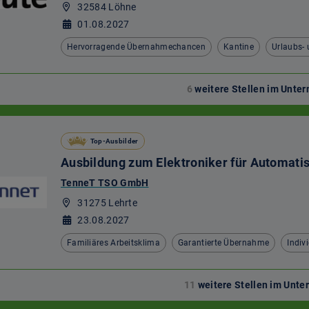
32584 Löhne
01.08.2027
Hervorragende Übernahmechancen
Kantine
Urlaubs-
6
weitere Stellen im Unt
Top-Ausbilder
Ausbildung zum Elektroniker für Automati
TenneT TSO GmbH
31275 Lehrte
23.08.2027
Familiäres Arbeitsklima
Garantierte Übernahme
Indiv
11
weitere Stellen im Unt