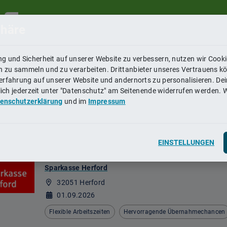
Ort, Region
phäre
g und Sicherheit auf unserer Website zu verbessern, nutzen wir Cook
BEGINN
ABSCHLUSS
zu sammeln und zu verarbeiten. Drittanbieter unseres Vertrauens k
rfahrung auf unserer Website und andernorts zu personalisieren. Dein
2026
Grundlegende Sc
rlich jederzeit unter "Datenschutz" am Seitenende widerrufen werden. 
93.805
Plä
2027
Höhere Schulbil
enschutzerklärung
und im
Impressum
2028
Mittlere Schulbi
2029
Hochschulbildu
Berufsabschlus
Top-Ausbilder
EINSTELLUNGEN
Ausbildung zum/zur Bankkauffrau/-mann 
Sparkasse Herford
32051 Herford
01.09.2026
und Recht
Flexible Arbeitszeiten
Hervorragende Übernahmechancen