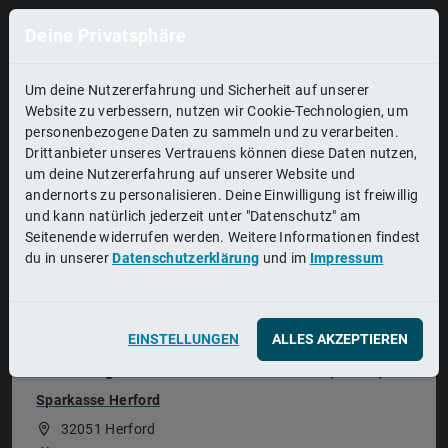
Deine Privatsphäre
Beruf, Studiengang, Unternehmen
Ort, Region
Um deine Nutzererfahrung und Sicherheit auf unserer
Website zu verbessern, nutzen wir Cookie-Technologien, um
ERGEBNISSE FILTERN
personenbezogene Daten zu sammeln und zu verarbeiten.
Drittanbieter unseres Vertrauens können diese Daten nutzen,
93.625
um deine Nutzererfahrung auf unserer Website und
Plätze
andernorts zu personalisieren. Deine Einwilligung ist freiwillig
und kann natürlich jederzeit unter "Datenschutz" am
Seitenende widerrufen werden. Weitere Informationen findest
du in unserer
Datenschutzerklärung
und im
Impressum
EINSTELLUNGEN
ALLES AKZEPTIEREN
Top-Ausbilder
Ausbildung zum/zur Bankkauffrau/-mann (w/m/d)
Sparkasse Herford
32051 Herford