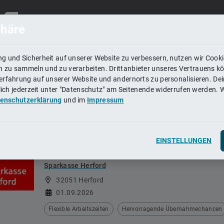
Ort, Region
phäre
g und Sicherheit auf unserer Website zu verbessern, nutzen wir Cook
BEGINN
ABSCHLUS
zu sammeln und zu verarbeiten. Drittanbieter unseres Vertrauens k
rfahrung auf unserer Website und andernorts zu personalisieren. Dein
2026
Grundlegend
rlich jederzeit unter "Datenschutz" am Seitenende widerrufen werden. 
93.800
Plä
2027
Höhere Schu
enschutzerklärung
und im
Impressum
d Verwaltung
2028
Mittlere Sch
2029
Hochschulb
n
Berufsabsc
Top-Ausbilder
EINSTELLUNGEN
Ausbildung zum/zur Bankkauffrau/-mann 
Sparkasse Herford
32051 Herford
01.09.2026
 und Recht
n
Flexible Arbeitszeiten
Hervorragende Übernahmechancen
dizin