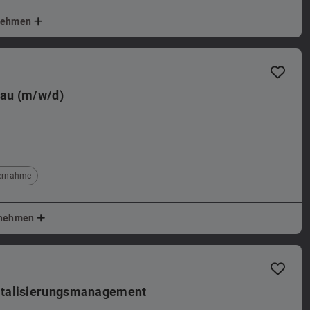
rnehmen
rau (m/w/d)
bernahme
ernehmen
italisierungsmanagement