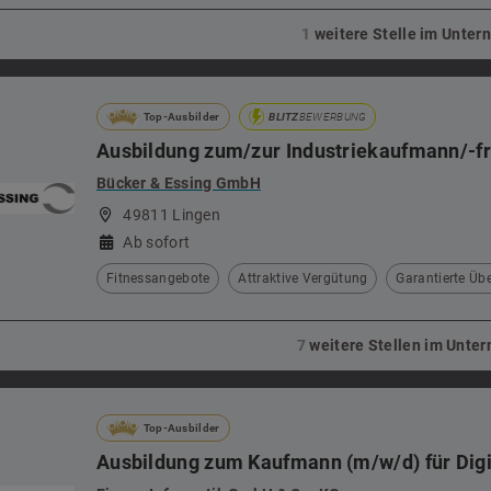
1
weitere Stelle im Unte
nd Tiere
Top-Ausbilder
BLITZ
BEWERBUNG
orschung
Ausbildung zum/zur Industriekaufmann/-f
Bücker & Essing GmbH
49811 Lingen
be
Ab sofort
Fitnessangebote
Attraktive Vergütung
Garantierte Ü
7
weitere Stellen im Unt
Top-Ausbilder
Ausbildung zum Kaufmann (m/w/d) für Dig