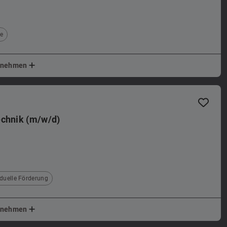
ge
ernehmen
echnik (m/w/d)
iduelle Förderung
ernehmen