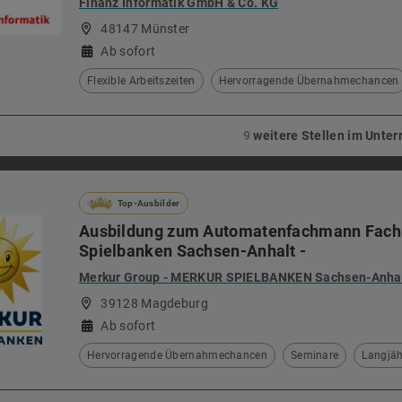
Finanz Informatik GmbH & Co. KG
48147 Münster
Ab sofort
Flexible Arbeitszeiten
Hervorragende Übernahmechancen
9
weitere Stellen im Unt
Top-Ausbilder
Ausbildung zum Automatenfachmann Fachri
Spielbanken Sachsen-Anhalt -
Merkur Group - MERKUR SPIELBANKEN Sachsen-Anhal
39128 Magdeburg
Ab sofort
Hervorragende Übernahmechancen
Seminare
Langjäh