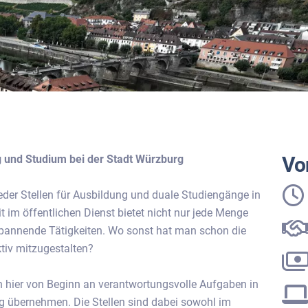
 und Studium bei der Stadt Würzburg
Vor
eder Stellen für Ausbildung und duale Studiengänge in
t im öffentlichen Dienst bietet nicht nur jede Menge
d spannende Tätigkeiten. Wo sonst hat man schon die
ktiv mitzugestalten?
 hier von Beginn an verantwortungsvolle Aufgaben in
g übernehmen. Die Stellen sind dabei sowohl im