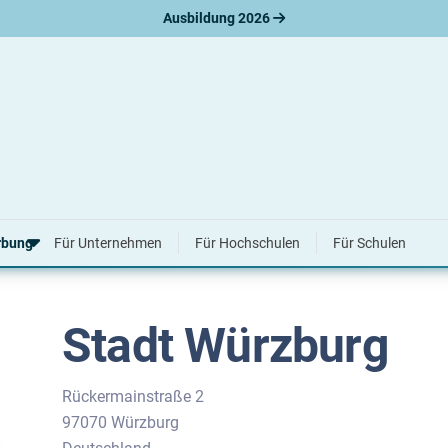
Ausbildung 2026
tudium bei der Stadt Würzburg
rbung
Für Unternehmen
Für Hochschulen
Für Schulen
Stadt Würzburg
erbungsratgeber
hreiben
nslauf
agen
Rückermainstraße 2
ne-Bewerbung
97070 Würzburg
tellungsgespräch