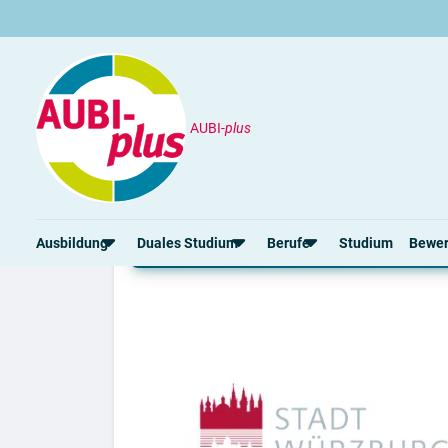
AUBI-
plus
Unternehmen
Stadt Würzburg
Ausbildung & duales S
Ausbildung
Duales Studium
Berufe
Studium
Bewe
Rund um die Ausbildung
Rund um das duale Studium
Rund um Berufe
Bew
Ausbildungsplätze 2026
Duale Studienplätze 2026
Gut bezahlte Berufe
Ansc
Alle Städte
Duale Studiengänge von A-Z
Kaufmännische Berufe
Lebe
Alle Bundesländer
Alle Orte von A-Z
Berufe nach Themen
Vorl
Gehalt
Alle Berufe
Onli
Ausbildungsbeginn
Schülerpraktikum
Vors