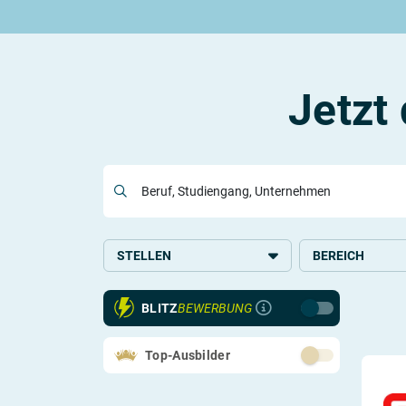
Rund um die Ausbildung
Rund um das duale Studium
Rund um Berufe
Be
Ausbildungsplätze 2026
Duale Studienplätze 2026
Gut bezahlte Berufe
An
Alle Städte
Duale Studiengänge von A-Z
Kaufmännische Berufe
Le
Alle Bundesländer
Alle Orte von A-Z
Berufe nach Themen
Vo
Jetzt
Gehalt
Alle Berufe
On
Ausbildungsbeginn
Schülerpraktikum
Vo
Be
Beruf, Studiengang, Unternehmen
Berufs-Check starten
STELLEN
BEREICH
Lass dich finden
Ausbildung
Handel
BLITZ
BEWERBUNG
Duales Studium
Systemrelevant
Studium
Kaufmännisches,
Top-Ausbilder
Verwaltung
Fernstudium
Handwerk und Pr
Schülerpraktikum
Technik