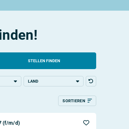
finden!
STELLEN FINDEN
LAND
bildung
Deutschland
SORTIEREN
g
g
Relevanz
Aktualität
 (f/m/d)
Entfernung