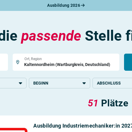
Ausbildung 2026
werbungsratgeber
schreiben
benslauf
rlagen
 die
passende
Stelle 
line-Bewerbung
rstellungsgespräch
werbungs-Check
Ort, Region
BEGINN
ABSCHLUSS
2026
Grundlegende Schul
51
Plätze
2027
Höhere Schulbildun
 Büro und
Mittlere Schulbildun
oduktion
Ausbildung Industriemechaniker:in 2027