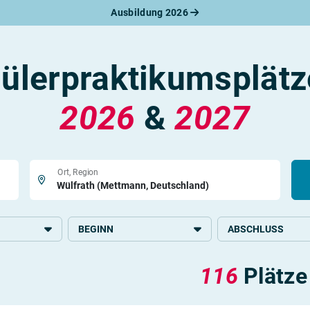
Ausbildung 2026
werbungsratgeber
schreiben
benslauf
ülerpraktikumsplätz
rlagen
line-Bewerbung
rstellungsgespräch
2026
&
2027
werbungs-Check
Ort, Region
BEGINN
ABSCHLUSS
2026
Grundlegende Schul
116
Plätze
Mittlere Schulbildun
 Büro und