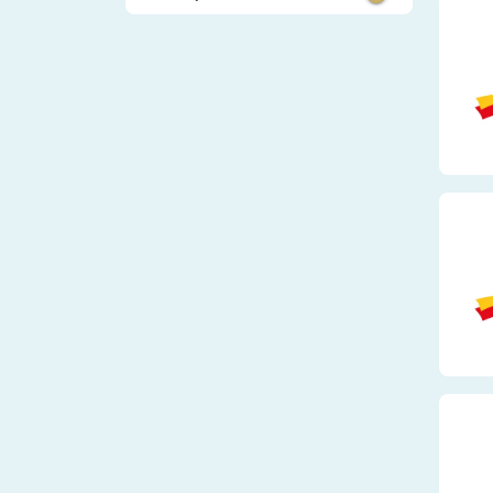
Fernstudium
Logistik und Ver
Virtuelles Studium
Technik
Schülerpraktikum
Handwerk und Pr
Studentenpraktikum
Elektronik
Werkstudent
Finanzen, Versic
Berufseinstieg
Recht
Weiterbildung
Metall