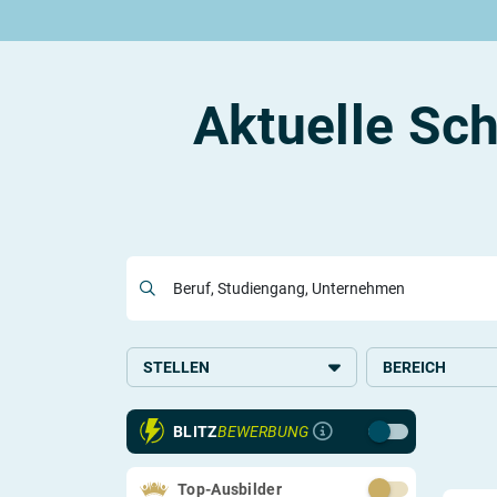
Rund um die Ausbildung
Rund um das duale Studium
Rund um Berufe
Be
Ausbildungsplätze 2026
Duale Studienplätze 2026
Gut bezahlte Berufe
An
Alle Städte
Duale Studiengänge von A-Z
Kaufmännische Berufe
Le
Aktuelle Sch
Alle Bundesländer
Alle Orte von A-Z
Berufe nach Themen
Vo
Gehalt
Alle Berufe
On
Ausbildungsbeginn
Schülerpraktikum
Vo
Be
Beruf, Studiengang, Unternehmen
Berufs-Check starten
Lass dich finden
STELLEN
BEREICH
Ausbildung
Handel
BLITZ
BEWERBUNG
Duales Studium
Systemrelevant
Studium
Kaufmännisches,
Top-Ausbilder
Verwaltung