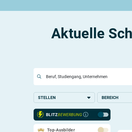
Rund um die Ausbildung
Rund um das duale Studium
Rund um Berufe
Be
Ausbildungsplätze 2026
Duale Studienplätze 2026
Gut bezahlte Berufe
An
Alle Städte
Duale Studiengänge von A-Z
Kaufmännische Berufe
Le
Aktuelle Sc
Alle Bundesländer
Alle Orte von A-Z
Berufe nach Themen
Vo
Gehalt
Alle Berufe
On
Ausbildungsbeginn
Schülerpraktikum
Vo
Be
Beruf, Studiengang, Unternehmen
Berufs-Check starten
Lass dich finden
STELLEN
BEREICH
Ausbildung
Handel
BLITZ
BEWERBUNG
Duales Studium
Kaufmännisches,
Verwaltung
Studium
Top-Ausbilder
Logistik und Ver