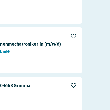
nenmechatroniker:in (m/w/d)
nik mbH
n 04668 Grimma