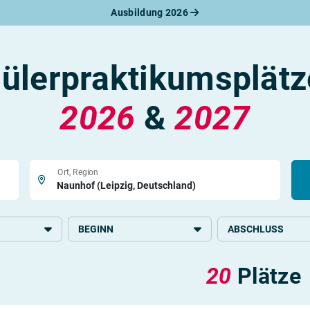
Ausbildung 2026
werbungsratgeber
schreiben
benslauf
hülerpraktikumsplätz
rlagen
line-Bewerbung
rstellungsgespräch
2026
&
2027
werbungs-Check
Ort, Region
BEGINN
ABSCHLUSS
2026
Grundlegende Schul
20
Plätze
 Büro und
Mittlere Schulbildun
kehr