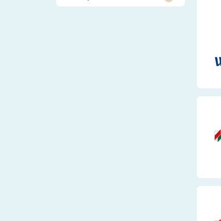
Fernstudium
Systemrelevant
Virtuelles Studium
Handwerk und Pr
Schülerpraktikum
Hotel und Gastr
Weiterbildung
Mechatronik
Technik
Umwelt, Landwir
Tiere