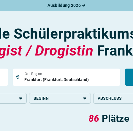
Ausbildung 2026
werbungsratgeber
schreiben
benslauf
le Schülerpraktikum
rlagen
line-Bewerbung
rstellungsgespräch
gist / Drogistin
Frank
werbungs-Check
Ort, Region
BEGINN
ABSCHLUSS
2026
Grundlegende Schul
86
Plätze