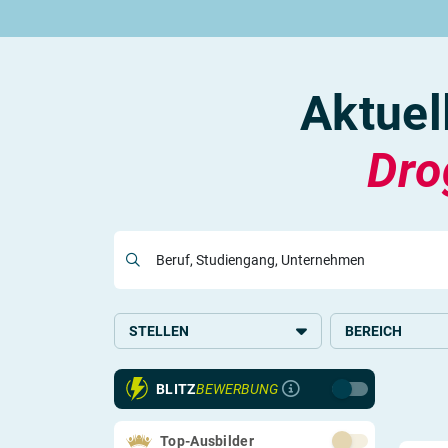
Rund um die Ausbildung
Rund um das duale Studium
Rund um Berufe
Be
Ausbildungsplätze 2026
Duale Studienplätze 2026
Gut bezahlte Berufe
An
Alle Städte
Duale Studiengänge von A-Z
Kaufmännische Berufe
Le
Aktuel
Alle Bundesländer
Alle Orte von A-Z
Berufe nach Themen
Vo
Gehalt
Alle Berufe
On
Ausbildungsbeginn
Schülerpraktikum
Vo
Dro
Be
Beruf, Studiengang, Unternehmen
Berufs-Check starten
Lass dich finden
STELLEN
BEREICH
Ausbildung
Handel
BLITZ
BEWERBUNG
Schülerpraktikum
Top-Ausbilder