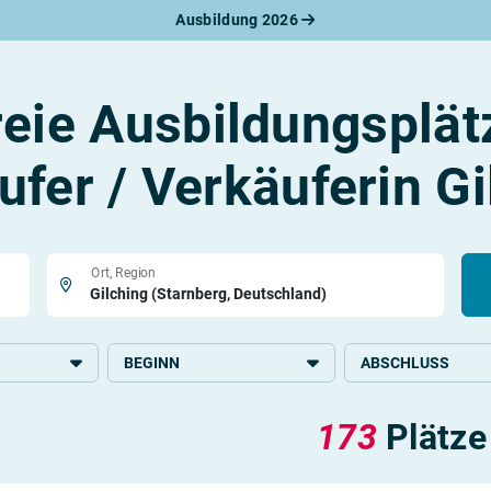
Ausbildung 2026
werbungsratgeber
schreiben
benslauf
reie Ausbildungsplät
rlagen
line-Bewerbung
rstellungsgespräch
ufer / Verkäuferin Gi
werbungs-Check
Ort, Region
BEGINN
ABSCHLUSS
2026
Grundlegende Schul
173
Plätze
2027