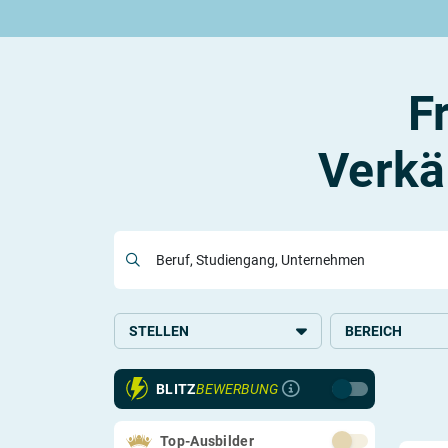
Rund um die Ausbildung
Rund um das duale Studium
Rund um Berufe
Be
Ausbildungsplätze 2026
Duale Studienplätze 2026
Gut bezahlte Berufe
An
Alle Städte
Duale Studiengänge von A-Z
Kaufmännische Berufe
Le
F
Alle Bundesländer
Alle Orte von A-Z
Berufe nach Themen
Vo
Gehalt
Alle Berufe
On
Ausbildungsbeginn
Schülerpraktikum
Vo
Verkä
Be
Beruf, Studiengang, Unternehmen
Berufs-Check starten
Lass dich finden
STELLEN
BEREICH
Ausbildung
Handel
BLITZ
BEWERBUNG
Schülerpraktikum
Systemrelevant
Top-Ausbilder